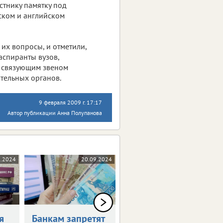
стнику памятку под
ском и английском
их вопросы, и отметили,
аспиранты вузов,
ь связующим звеном
тельных органов.
9 февраля 2009 г. 17:17
Автор публикации Анна Полупанова
0.2024
20.09.2024
17.09.2024
я
Банкам запретят
Россияне могут