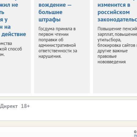
жил не
вождение —
изменится в
ть
большие
российском
я у
штрафы
законодательс
н на
Госдума приняла в
Повышение пенсий
 действие
первом чтении
зарплат, повышени
поправки об
утильсбора,
омства
административной
блокировка сайтов 
акой способ
ответственности за
другие важные
им.
нарушения.
правовые
нововведения
.Директ
©
И