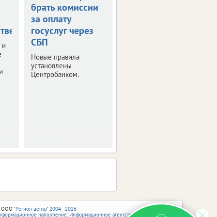
брать комиссии
получить остаток
за оплату
маткапитала
тве
госуслуг через
наличными
СБП
 и
Правительство РФ
е
утвердило правила
Новые правила
получения
установлены
и
неистраченных
Центробанком.
средств.
 ООО
"Регион центр" 2004 - 2026
нформационное наполнение: Информационное агентство vRossii.ru