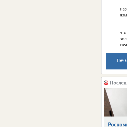
наз
язы
что
зна
меж
Печа
Послед
Роском