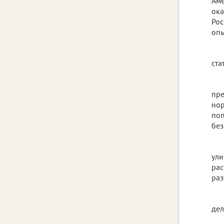
Аме
ока
Рос
опы
ста
пре
нор
поп
без
ули
рас
раз
дел