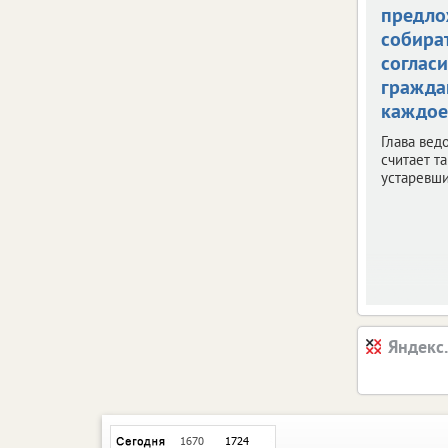
предло
собира
согласи
гражда
каждое
Глава вед
считает т
устаревш
Яндекс