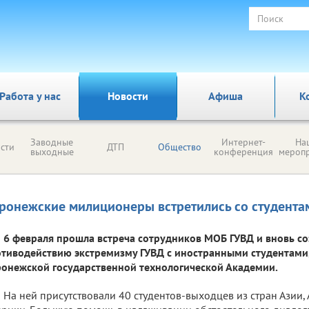
Работа у нас
Новости
Афиша
К
Заводные
Интернет-
На
сти
ДТП
Общество
выходные
конференция
мероп
ронежские милиционеры встретились со студент
6 февраля прошла встреча сотрудников МОБ ГУВД и вновь с
тиводействию экстремизму ГУВД с иностранными студентами
онежской государственной технологической Академии.
На ней присутствовали 40 студентов-выходцев из стран Азии,