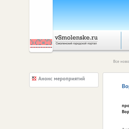
Все ново
Анонс мероприятий
Во
про
Вор