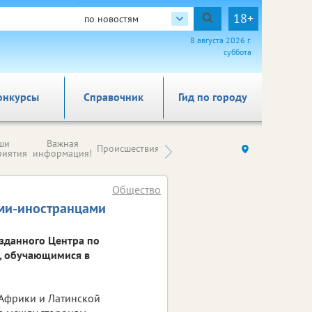
18+
по новостям
8 августа 2026 г.
суббота
онкурсы
Справочник
Гид по городу
Новости
ши
Важная
Происшествия
Здоровье
Ку
компаний (на
риятия
информация!
правах
рекламы)
Общество
ами-иностранцами
озданного Центра по
, обучающимися в
 Африки и Латинской