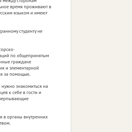
а между сторонам
льное время проживают в
усским языком и имеют
транному студенту не
сорско-
даций по общепринятым
анные граждане
ия и элементарной
ся за помощью.
 нужно знакомиться на
ев к себе в гости и
исчерпывающие
я в органы внутренних
твом.