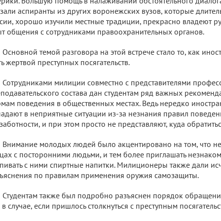
рики. Большую помощь в налаживании обстоятельного диалог
зали аспиранты из других воронежских вузов, которые длите
сии, хорошо изучили местные традиции, прекрасно владеют р
т общения с сотрудниками правоохранительных органов.
Основной темой разговора на этой встрече стало то, как инос
ть жертвой преступных посягательств.
Сотрудниками милиции совместно с представителями профес
подавательского состава дан студентам ряд важных рекомен
мам поведения в общественных местах. Ведь нередко иностр
адают в неприятные ситуации из-за незнания правил поведен
заботности, и при этом просто не представляют, куда обратить
Внимание молодых людей было акцентировано на том, что не
цах с посторонними людьми, и тем более приглашать незнакомц
пивать с ними спиртные напитки. Милиционеры также дали 
ъяснения по правилам применения оружия самозащиты.
Студентам также был подробно разъяснен порядок обращени
 в случае, если пришлось столкнуться с преступным посягательс