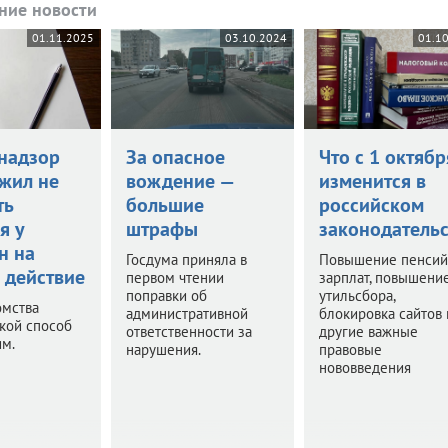
ние новости
01.11.2025
03.10.2024
01.1
надзор
За опасное
Что с 1 октябр
жил не
вождение —
изменится в
ть
большие
российском
я у
штрафы
законодательс
н на
Госдума приняла в
Повышение пенсий
 действие
первом чтении
зарплат, повышени
поправки об
утильсбора,
омства
административной
блокировка сайтов 
акой способ
ответственности за
другие важные
им.
нарушения.
правовые
нововведения