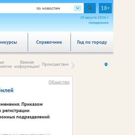
18+
по новостям
10 августа 2026 г.
понедельник
онкурсы
Справочник
Гид по городу
Новости
ши
Важная
Происшествия
Здоровье
Ку
компаний (на
риятия
информация!
правах
рекламы)
Общество
билей
зменения. Приказом
к регистрации
ционных подразделений