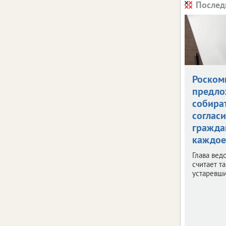
Послед
Роском
предло
собира
согласи
гражда
каждое
Глава вед
считает т
устаревш