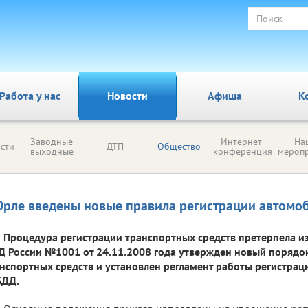
Работа у нас
Новости
Афиша
К
Заводные
Интернет-
На
сти
ДТП
Общество
выходные
конференция
мероп
Орле введены новые правила регистрации автомо
Процедура регистрации транспортных средств претерпела и
 России №1001 от 24.11.2008 года утвержден новый порядо
нспортных средств и установлен регламент работы регистра
БДД.