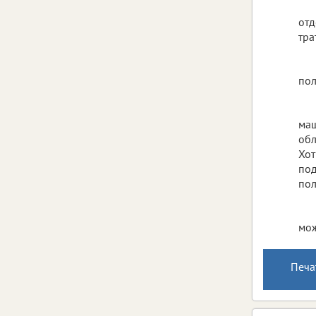
отд
тра
пол
маш
обл
Хот
под
пол
мож
Печа