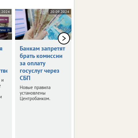
0.2024
20.09.2024
17.09.2024
я
Банкам запретят
Россияне могут
брать комиссии
получить остаток
за оплату
маткапитала
тве
госуслуг через
наличными
СБП
 и
Правительство РФ
е
утвердило правила
Новые правила
получения
установлены
и
неистраченных
Центробанком.
средств.