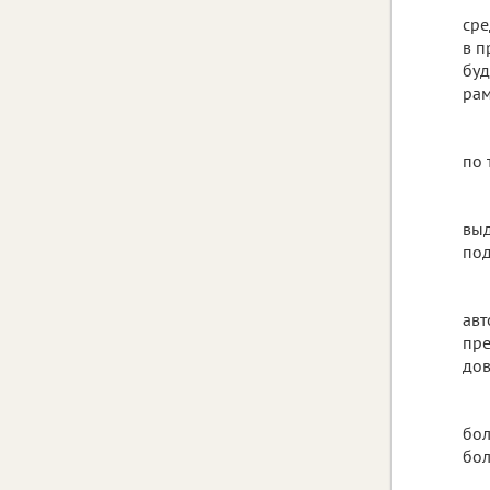
сре
в п
буд
рам
по 
выд
под
авт
пре
дов
бол
бол