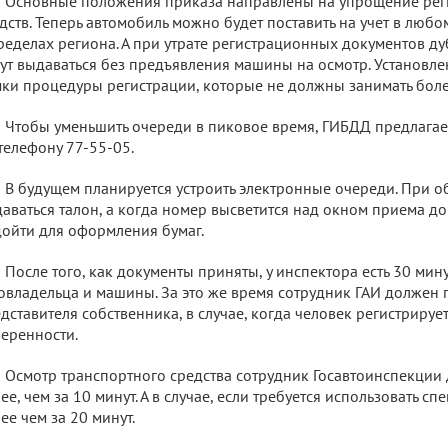
Основные положения приказа направлены на упрощение рег
дств. Теперь автомобиль можно будет поставить на учет в лю
ределах региона. А при утрате регистрационных документов д
ут выдаваться без предъявления машины на осмотр. Установл
ки процедуры регистрации, которые не должны занимать более
Чтобы уменьшить очереди в пиковое время, ГИБДД предлагае
телефону 77-55-05.
В будущем планируется устроить электронные очереди. При 
аваться талон, а когда номер высветится над окном приема до
ойти для оформления бумаг.
После того, как документы приняты, у инспектора есть 30 мин
овладельца и машины. За это же время сотрудник ГАИ должен
дставителя собственника, в случае, когда человек регистрируе
еренности.
Осмотр транспортного средства сотрудник Госавтоинспекции
ее, чем за 10 минут. А в случае, если требуется использовать с
ее чем за 20 минут.