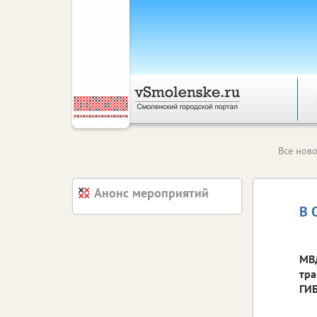
Все ново
Анонс мероприятий
В 
МВД
тра
ГИ