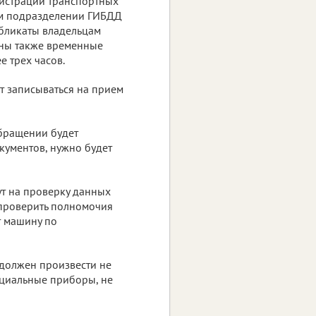
истрации транспортных
бом подразделении ГИБДД
убликаты владельцам
ены также временные
 трех часов.
т записываться на прием
обращении будет
кументов, нужно будет
ут на проверку данных
 проверить полномочия
т машину по
 должен произвести не
пециальные приборы, не