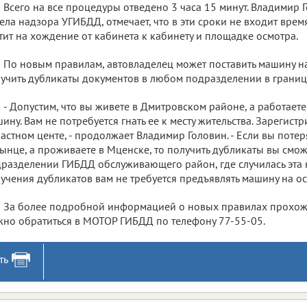
Всего на все процедуры отведено 3 часа 15 минут. Владимир 
ела надзора УГИБДД, отмечает, что в эти сроки не входит врем
тит на хождение от кабинета к кабинету и площадке осмотра.
По новым правилам, автовладелец может поставить машину на у
учить дубликаты документов в любом подразделении в границ
- Допустим, что вы живете в Дмитровском районе, а работаете
ину. Вам не потребуется гнать ее к месту жительства. Зарегист
астном центе, - продолжает Владимир Головин. - Если вы поте
ынце, а проживаете в Мценске, то получить дубликаты вы смо
разделении ГИБДД обслуживающего район, где случилась эта 
учения дубликатов вам не требуется предъявлять машину на ос
За более подробной информацией о новых правилах прохож
но обратиться в МОТОР ГИБДД по телефону 77-55-05.
ть