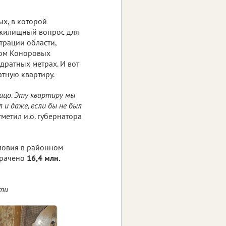
х, в которой
я жилищный вопрос для
трации области,
дом Коноровых
дратных метрах. И вот
тную квартиру.
ицо. Эту квартиру мы
 и даже, если бы не был
тметил и.о. губернатора
ловия в районном
трачено
16,4 млн.
сти