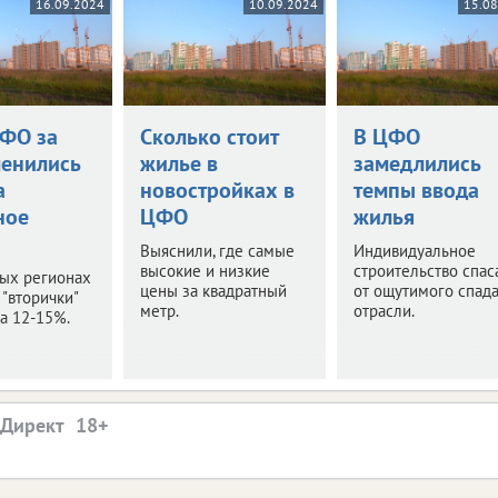
16.09.2024
10.09.2024
15.0
ЦФО за
Сколько стоит
В ЦФО
менились
жилье в
замедлились
а
новостройках в
темпы ввода
ное
ЦФО
жилья
Выяснили, где самые
Индивидуальное
высокие и низкие
строительство спас
рых регионах
цены за квадратный
от ощутимого спада
 "вторички"
метр.
отрасли.
а 12-15%.
.Директ