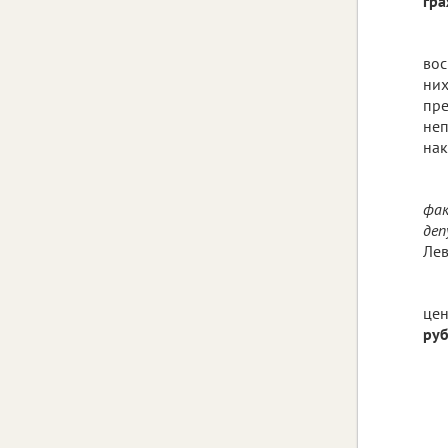
гра
вос
них
пре
неп
нак
фак
деп
Лев
цен
ру