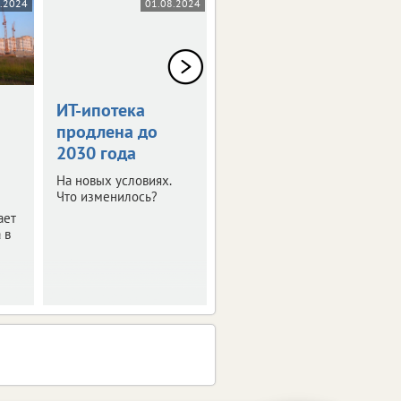
8.2024
01.08.2024
07.03.2024
ИТ-ипотека
Как жителям
продлена до
ЦФО помогают
2030 года
решить
квартирный
На новых условиях.
вопрос
Что изменилось?
ает
Рассказываем о
 в
программах с
господдержкой и
итогах их реализации.