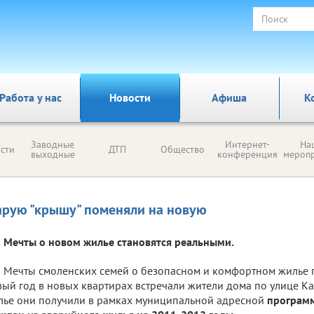
Работа у нас
Новости
Афиша
К
Заводные
Интернет-
На
сти
ДТП
Общество
выходные
конференция
мероп
арую "крышу" поменяли на новую
Мечты о новом жилье становятся реальными.
Мечты смоленских семей о безопасном и комфортном жилье 
ый год в новых квартирах встречали жители дома по улице К
ье они получили в рамках муниципальной адресной
програм