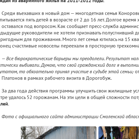
ждан из аварийного жилья на 2011-2012 годы
.
Среди въехавших в новый дом — многодетная семья Коноровы
питывается пять детей в возрасте от 2 до 16 лет. Долгое врем
 оставался под вопросом. Как сообщает пресс-служба админис
дыдущие руководители не хотели признавать полусгнивший 
ригодным для проживания. Много лет семья ютилась на 15 ква
онец счастливые новоселы переехали в просторную трехкомна
— Все бюрократические барьеры мы преодолели. Результат нал
тически выбивали. Думаю, что свой гражданский долг я выполнил
утатом, то обязательно принял участие в судьбе этой семьи,-
о
 Платонов в рамках рабочего визита в Дорогобуж.
За два года действия программы улучшить свои жилищные ус
тре удалось 52 горожанам. На эти цели в общей сложности по
блей
.
Фото с официального сайта администрации Смоленской обла