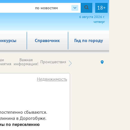
18+
по новостям
6 августа 2026 г.
четверг
онкурсы
Справочник
Гид по городу
Новости
ши
Важная
Происшествия
Здоровье
Ку
компаний (на
риятия
информация!
правах
рекламы)
Недвижимость
постепенно сбываются.
алинина в Дорогобуже.
мы по переселению