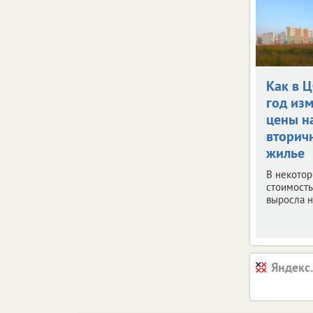
Как в 
год из
цены н
вторич
жилье
В некото
стоимость
выросла н
Яндекс