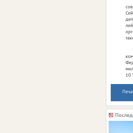
сов
Сей
деп
лей
орг
так
ком
Фед
мил
10 
Печа
Послед