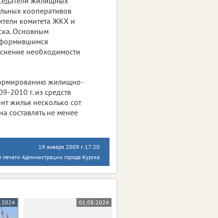
дседатели жилищных
ельных кооперативов
ители комитета ЖКХ и
ска. Основным
 оформившимся
яснение необходимости
формированию жилищно-
9-2010 г. из средств
т жилья несколько сот
а составлять не менее
19 января 2009 г. 17:20
 печати Администрации города Курска
8.2024
01.08.2024
07.03.2024