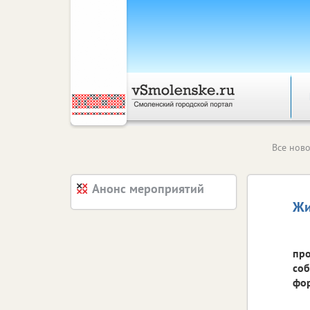
Все ново
Анонс мероприятий
Жи
про
соб
фор