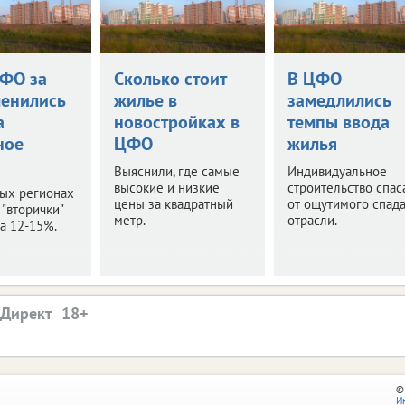
ЦФО за
Сколько стоит
В ЦФО
менились
жилье в
замедлились
а
новостройках в
темпы ввода
ное
ЦФО
жилья
Выяснили, где самые
Индивидуальное
высокие и низкие
строительство спас
рых регионах
цены за квадратный
от ощутимого спада
 "вторички"
метр.
отрасли.
а 12-15%.
.Директ
©
И