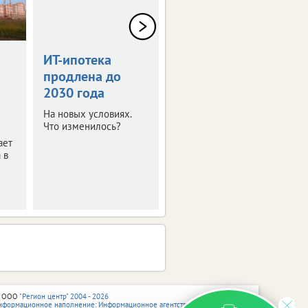
ИТ-ипотека
Как жителям
продлена до
ЦФО помогают
2030 года
решить
квартирный
На новых условиях.
вопрос
Что изменилось?
ает
Рассказываем о
 в
программах с
господдержкой и
итогах их реализации.
 ООО
"Регион центр" 2004 - 2026
нформационное наполнение: Информационное агентство vRossii.ru