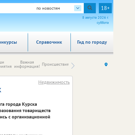
18+
по новостям
8 августа 2026 г.
суббота
онкурсы
Справочник
Гид по городу
Новости
ши
Важная
Происшествия
Здоровье
Ку
компаний (на
риятия
информация!
правах
рекламы)
Недвижимость
К
га города Курска
разования товариществ
лись с организационной