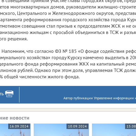
В совещании приняли участие главы городских округов, пре
етов многоквартирных домов, руководители жилищно-строит
мского, Центрального и Железнодорожного округов, представ
артамента реформирования городского хозяйства города Кур
тмотивом совещания стал призыв к председателям ЖСК и не
анизационно жильцам с просьбой объединиться в ТСЖ и разъ
ого решения.
Напомним, что согласно ФЗ № 185 «О фонде содействия ре
мунального хозяйства» городу Курску намечено выделить в 200
ерального фонда реформирования ЖКХ на капитальный ремон
лионов рублей. Однако при этом доля, управляемая ТСЖ должн
% общей численности жилого фонда.
ть
Автор публикации Управление информации и
ние новости
16.09.2024
10.09.2024
15.0