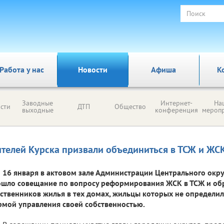
Работа у нас
Новости
Афиша
К
Заводные
Интернет-
На
сти
ДТП
Общество
выходные
конференция
мероп
телей Курска призвали объединиться в ТСЖ и ЖС
16 января в актовом зале Администрации Центрального окру
шло совещание по вопросу реформирования ЖСК в ТСЖ и об
ственников жилья в тех домах, жильцы которых не определи
мой управления своей собственностью.