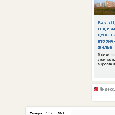
Как в 
год из
цены н
вторич
жилье
В некото
стоимость
выросла н
Яндекс