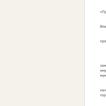
«Пр
Вла
пре
зам
иму
мун
наз
гор