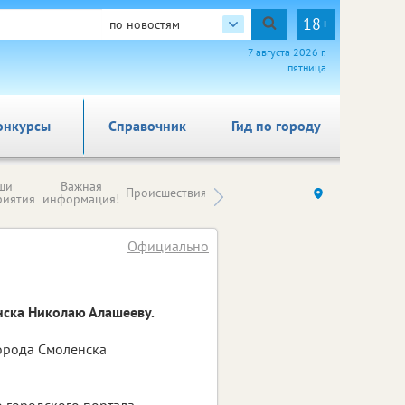
18+
по новостям
7 августа 2026 г.
пятница
онкурсы
Справочник
Гид по городу
Новости
ши
Важная
Происшествия
Здоровье
Ку
компаний (на
риятия
информация!
правах
рекламы)
Официально
нска Николаю Алашееву.
орода Смоленска