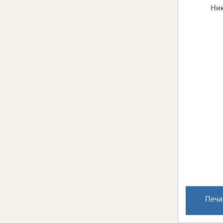
Ник
Печа