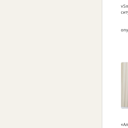
vSm
сит
опу
«Ал