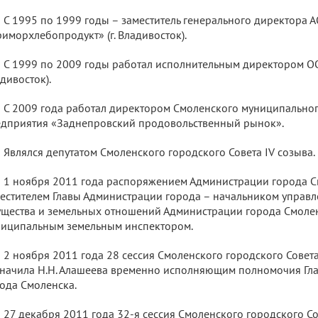
С 1995 по 1999 годы – заместитель генерального директора 
иморхлебопродукт» (г. Владивосток).
С 1999 по 2009 годы работал исполнительным директором ОО
дивосток).
С 2009 года работал директором Смоленского муниципально
дприятия «Заднепровский продовольственный рынок».
Являлся депутатом Смоленского городского Совета IV созыва.
1 ноября 2011 года распоряжением Администрации города С
естителем Главы Администрации города – начальником управ
щества и земельных отношений Администрации города Смоле
иципальным земельным инспектором.
2 ноября 2011 года 28 сессия Смоленского городского Совета
начила Н.Н. Алашеева временно исполняющим полномочия Гл
ода Смоленска.
27 декабря 2011 года 32-я сессия Смоленского городского С