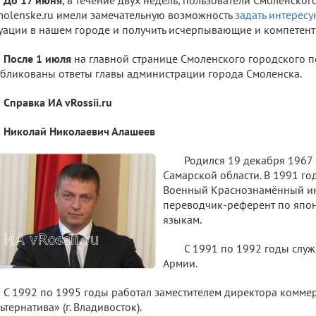
До 17 июня
, в течение двух недель, пользователи Смоленског
olenske.ru имели замечательную возможность
задать интерес
уации в нашем городе и получить исчерпывающие и компетент
После 1 июля
на главной странице Смоленского городского п
бликованы ответы главы администрации города Смоленска.
Справка ИА vRossii.ru
Николай Николаевич Алашеев
Родился 19 декабря 1967 
Самарской области. В 1991 г
Военный Краснознамённый ин
переводчик-референт по япон
языкам.
С 1991 по 1992 годы служ
Армии.
С 1992 по 1995 годы работал заместителем директора комме
ьтернатива» (г. Владивосток).