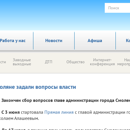
Работа у нас
Новости
Афиша
К
Заводные
Интернет-
На
сти
ДТП
Общество
выходные
конференция
мероп
оляне задали вопросы власти
Закончен сбор вопросов главе администрации города Смоле
С 3 июня
стартовала
Прямая линия
с главой администрации г
колаем Алашеевым.