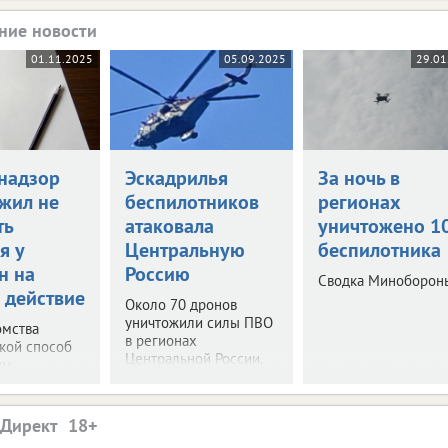
ние новости
01.11.2025
05.09.2025
29.01
надзор
Эскадрилья
За ночь в
жил не
беспилотников
регионах
ть
атаковала
уничтожено 1
я у
Центральную
беспилотника
н на
Россию
Сводка Миноборон
 действие
Около 70 дронов
уничтожили силы ПВО
омства
в регионах
акой способ
Центральной России.
им.
.Директ