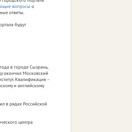
о городского портала
ующие вопросы
о
ные ответы.
ортала будут
года в городе Сызрань,
оду окончил Московский
ститут. Квалификация –
скому и английскому
ил в рядах Российской
рческого центра