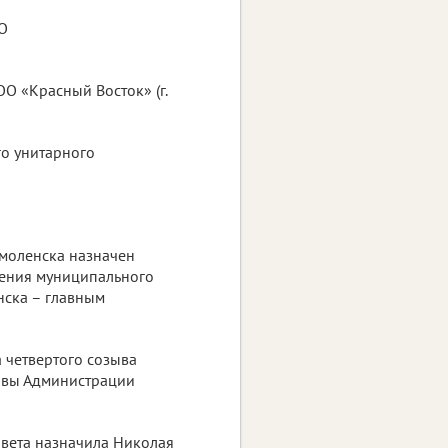
АО
О «Красный Восток» (г.
го унитарного
моленска назначен
ления муниципального
нска – главным
 четвертого созыва
авы Администрации
овета назначила Николая