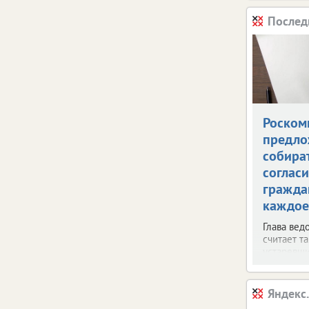
Послед
Роском
предло
собира
согласи
гражда
каждое
Глава вед
считает т
устаревш
Яндекс