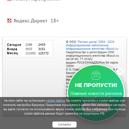
Яндекс.Директ
© ООО
"Регион центр" 2004 - 2026
Информационное наполнение:
Информационное агентство vRossii.ru
Свидетельство о регистрации СМИ
информационного агентства vRossii.ru
ИА № ФС 77‑35502
выдано РОСКОМНАДЗОРом 04 марта
2009г.
И. О. Главного редактора Нарыков А. Н.
Баннеры на портале размещаются на
правах рекламы.
Реклама на портале:
Рекламное агентство "Умный маркетинг"
НЕ ПРОПУСТИ!
тел. 7-910-267-70-40,
email: umnyy.marketing@yandex.ru
Главные новости региона
Отдельные публикации могут содержать
информацию, не предназначенную для
в вашей почте!
На этом сайте мы используем
cookie-файлы
. Вы можете прочитать о cookie-файлах или
пользователей до 18 лет.
Политика в отношении обработки
изменить настройки браузера. Продолжая пользоваться сайтом без изменения настроек,
персональных данных
ПОДПИСАТЬСЯ
вы даете согласие на использование ваших cookie-файлов. Все собранные при помощи
Политика обработки файлов cookie
cookie-файлов данные будут храниться на территории РФ.
Согласен