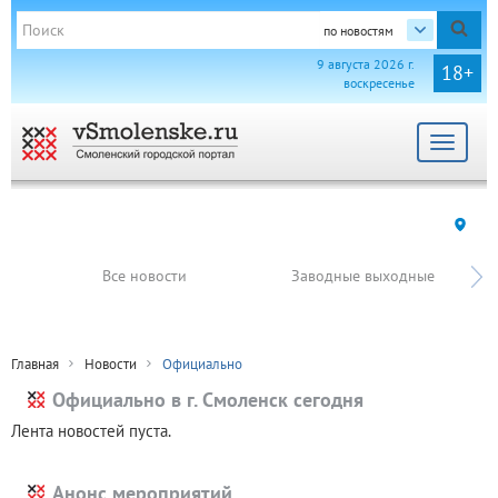
по новостям
9 августа 2026 г.
18+
воскресенье
Toggle
navigat
Все новости
Заводные выходные
Главная
Новости
Официально
Официально в г. Смоленск сегодня
Лента новостей пуста.
Анонс мероприятий