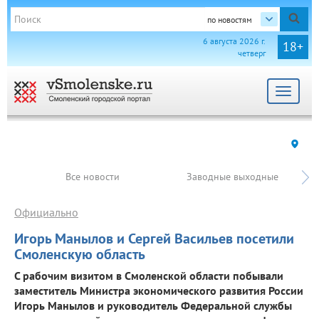
по новостям
6 августа 2026 г.
18+
четверг
Toggle
navigat
Все новости
Заводные выходные
Официально
Игорь Манылов и Сергей Васильев посетили
Смоленскую область
С рабочим визитом в Смоленской области побывали
заместитель Министра экономического развития России
Игорь Манылов и руководитель Федеральной службы