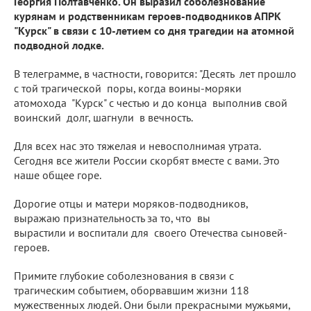
Георгия Полтавченко. Он выразил соболезнование
курянам и родственникам героев-подводников АПРК
"Курск" в связи с 10-летием со дня трагедии на атомной
подводной лодке.
В телеграмме, в частности, говорится: "Десять лет прошло
с той трагической поры, когда воины-моряки
атомохода "Курск" с честью и до конца выполнив свой
воинский долг, шагнули в вечность.
Для всех нас это тяжелая и невосполнимая утрата.
Сегодня все жители России скорбят вместе с вами. Это
наше общее горе.
Дорогие отцы и матери моряков-подводников,
выражаю признательность за то, что вы
вырастили и воспитали для своего Отечества сыновей-
героев.
Примите глубокие соболезнования в связи с
трагическим событием, оборвавшим жизни 118
мужественных людей. Они были прекрасными мужьями,