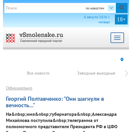
по новостям
6 августа 2026 г.
18+
четверг
Toggle
navigat
Все новости
Заводные выходные
Официально
Георгий Полтавченко: "Они шагнули в
вечность..."
На&nbsp;имя&nbsp;губернатора&nbsp;Александра
Михайлова поступила&nbsp;телеграмма от
полномочного представителя Президента РФ в ЦФО