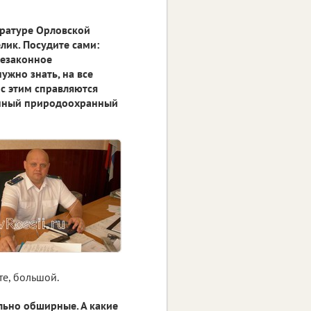
уратуре Орловской
елик. Посудите сами:
незаконное
ужно знать, на все
 с этим справляются
онный природоохранный
те, большой.
ольно обширные. А какие