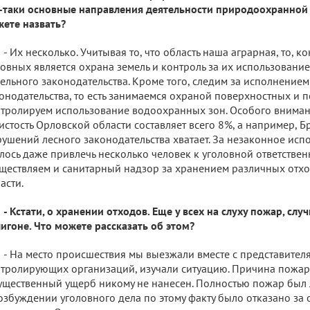
-таки основные направления деятельности природоохранной
ете назвать?
- Их несколько. Учитывая то, что область наша аграрная, то, к
овных является охрана земель и контроль за их использовани
ельного законодательства. Кроме того, следим за исполнение
онодательства, то есть занимаемся охраной поверхностных и п
тролируем использование водоохранных зон. Особого внимани
истость Орловской области составляет всего 8%, а например, Б
ушений лесного законодательства хватает. За незаконное исп
лось даже привлечь несколько человек к уголовной ответствен
ществляем и санитарный надзор за хранением различных отхо
асти.
- Кстати, о хранении отходов. Еще у всех на слуху пожар, сл
игоне. Что можете рассказать об этом?
- На место происшествия мы выезжали вместе с представител
тролирующих организаций, изучали ситуацию. Причина пожара
щественный ущерб никому не нанесен. Полностью пожар был л
озбуждении уголовного дела по этому факту было отказано за о