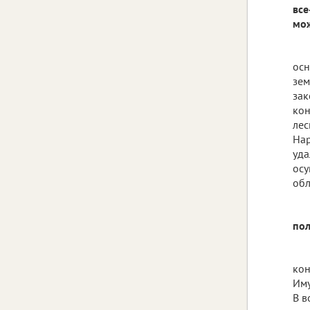
все
мож
осн
зем
зак
кон
лес
Нар
уда
осу
обл
пол
кон
Иму
В в