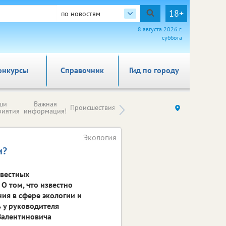
18+
по новостям
8 августа 2026 г.
суббота
онкурсы
Справочник
Гид по городу
Новости
ши
Важная
Происшествия
Здоровье
Ку
компаний (на
риятия
информация!
правах
рекламы)
Экология
и?
звестных
О том, что известно
ия в сфере экологии и
ь у руководителя
Валентиновича