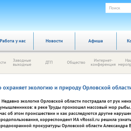
Работа у нас
Новости
Афиша
К
Заводные
Интернет-
На
сти
ДТП
Общество
выходные
конференция
мероп
о охраняет экологию и природу Орловской област
Недавно экология Орловской области пострадала от рук неи
умышленников: в реке Труды произошел массовый мор рыбы. 
час об этом происшествии и как расследуются другие нарушен
родопользования, корреспондент ИА vRossii.ru решила узнат
родоохранной прокуратуры Орловской области Александра 