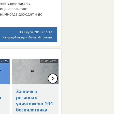
тветственности с
ца, а если они
ы. Иногда доходит и до
19 августа 2010 г. 15:48
Автор публикации Лилия Митрохина
.2025
29.01.2025
24.01.2025
За ночь в
За ночь
в
регионах
уничтожен 121
уничтожено 104
беспилотник
беспилотника
Сводка от