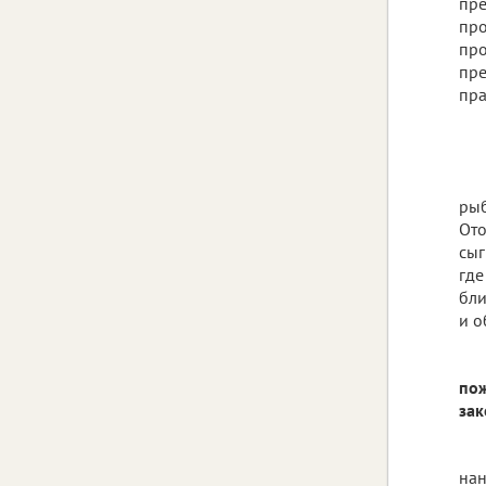
пре
про
про
пре
пра
рыб
Ото
сыг
где
бли
и о
пож
зак
нан