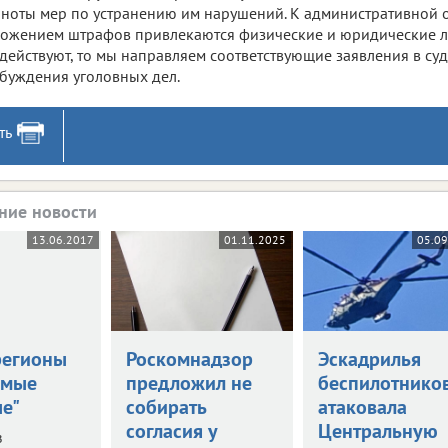
ноты мер по устранению им нарушений. К административной о
ожением штрафов привлекаются физические и юридические ли
действуют, то мы направляем соответствующие заявления в суд
буждения уголовных дел.
ть
ние новости
13.06.2017
01.11.2025
05.09
регионы
Роскомнадзор
Эскадрилья
амые
предложил не
беспилотнико
ые"
собирать
атаковала
согласия у
Центральную
в