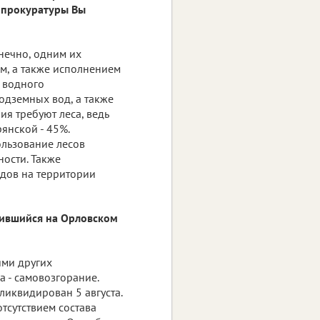
 прокуратуры Вы
онечно, одним их
ем, а также исполнением
м водного
одземных вод, а также
я требуют леса, ведь
рянской - 45%.
ользование лесов
ности. Также
дов на территории
учившийся на Орловском
ями других
 - самовозгорание.
иквидирован 5 августа.
тсутствием состава