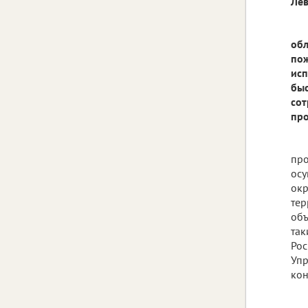
Лев
обл
пож
исп
быс
со
про
про
осу
окр
тер
объ
так
Рос
Упр
кон