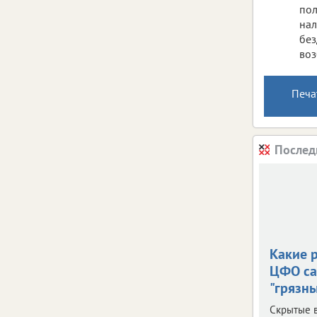
пол
нал
без
воз
Печа
Послед
Какие 
ЦФО с
"грязн
Скрытые 