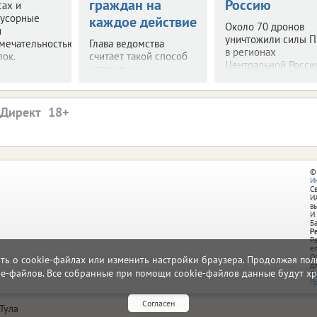
граждан на
Россию
сах и
мусорные
каждое действие
Около 70 дронов
и
уничтожили силы 
мечательностью"
Глава ведомства
в регионах
лок.
считает такой способ
Центральной Росси
устаревшим.
.Директ
©
И
С
И
в
И.
Б
Р
Р
e
О
ать о cookie-файлах или изменить настройки браузера. Продолжая поль
д
ie-файлов. Все собранные при помощи cookie-файлов данные будут хр
П
П
Согласен
Тула