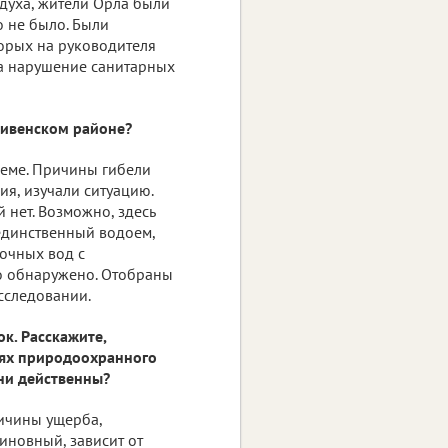
здуха, жители Орла были
 не было. Были
орых на руководителя
а нарушение санитарных
 Ливенском районе?
ъеме. Причины гибели
я, изучали ситуацию.
 нет. Возможно, здесь
 единственный водоем,
точных вод с
о обнаружено. Отобраны
сследовании.
к. Расскажите,
иях природоохранного
ни действенны?
личины ущерба,
иновный, зависит от