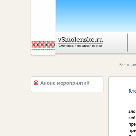
Все ново
Анонс мероприятий
Кт
зло
сей
при
при