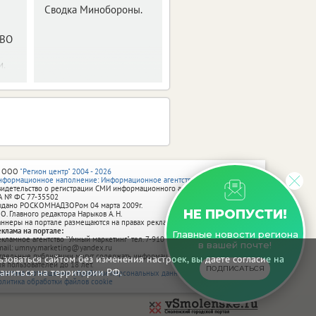
Минобороны РФ.
Сводка Минобороны.
ПВО
и.
 ООО
"Регион центр" 2004 - 2026
нформационное наполнение: Информационное агентство vRossii.ru
видетельство о регистрации СМИ информационного агентства vRossii.ru
А № ФС 77‑35502
ыдано РОСКОМНАДЗОРом 04 марта 2009г.
НЕ ПРОПУСТИ!
 О. Главного редактора Нарыков А. Н.
аннеры на портале размещаются на правах рекламы.
еклама на портале:
Главные новости региона
екламное агентство "Умный маркетинг" тел. 7-910-267-70-40,
в вашей почте!
mail: umnyy.marketing@yandex.ru
тдельные публикации могут содержать информацию, не предназначенную
зоваться сайтом без изменения настроек, вы даете согласие на
ля пользователей до 18 лет.
ПОДПИСАТЬСЯ
аниться на территории РФ.
олитика в отношении обработки персональных данных
олитика обработки файлов cookie