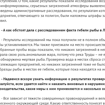
ступления. О том, какие результаты показали исследования во
информированы, серьезных загрязнений атмосферы выявлено
ведены административные расследования, по результатам кот
дприятия, отвечающего за полигон, были наложены штрафы з
вил.
- А как обстоят дела с расследованием факта гибели рыбы в
- Результаты исследований мы пока получили не в полном об
ы устанавливаются. Мы также приезжали на место происшестви
бранные пробы воды показали, что никаких загрязнений в ней
рала свою роль аномальная жара, потому что река Труды – не
 обнаружена мертвая рыба. Проверена вода в местах сброса с
злежащих предприятий, но никаких загрязнений тоже не был
бразцы рыбы в местах ее гибели, которые пока находятся на и
- Надеемся вскоре узнать информацию о результатах проверо
алуйста, если удается найти и наказать виновных в нарушен
онодательства, какие меры к ним применяются и насколько о
- Все зависит от тяжести совершенных правонарушений и ве
есенного окружающей среде. Какую ответственность понесет в