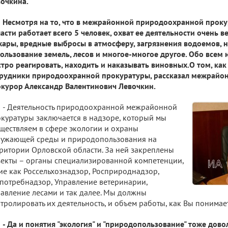
очкина.
Несмотря на то, что в межрайонной природоохранной прок
асти работает всего 5 человек, охват ее деятельности очень в
ары, вредные выбросы в атмосферу, загрязнения водоемов, 
ользование земель, лесов и многое-многое другое. Обо всем н
тро реагировать, находить и наказывать виновных.О том, как
трудники природоохранной прокуратуры, рассказал межрай
курор Александр Валентинович Левочкин.
- Деятельность природоохранной межрайонной
куратуры заключается в надзоре, который мы
ществляем в сфере экологии и охраны
ужающей среды и природопользования на
ритории Орловской области. За ней закреплены
екты – органы специализированной компетенции,
ие как Россельхознадзор, Росприроднадзор,
потребнадзор, Управление ветеринарии,
авление лесами и так далее. Мы должны
тролировать их деятельность, и объем работы, как Вы понимае
- Да и понятия "экология" и "природопользование" тоже дов