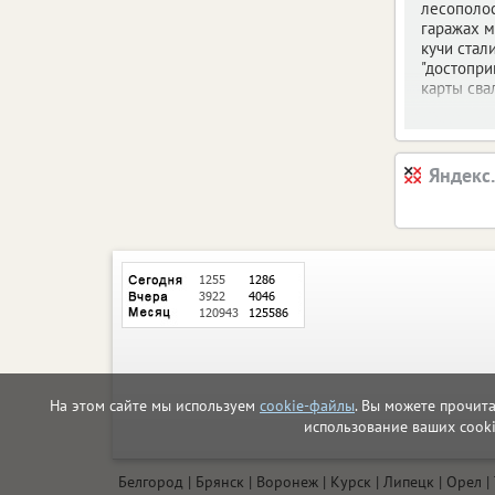
лесополо
гаражах 
кучи стал
"достопри
карты сва
Яндекс
На этом сайте мы используем
cookie-файлы
. Вы можете прочит
использование ваших cook
Белгород
Брянск
Воронеж
Курск
Липецк
Орел