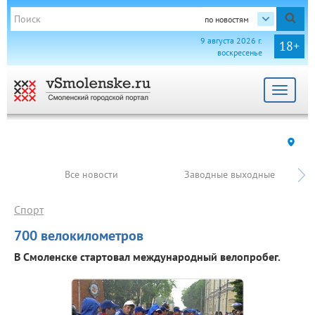
по новостям
9 августа 2026 г.
18+
воскресенье
Toggle
navigat
Все новости
Заводные выходные
Спорт
700 велокилометров
В Смоленске стартовал международный велопробег.