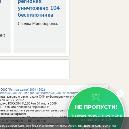
в
регионах
уничтожен 121
уничтожено 104
беспилотник
беспилотника
Сводка от
Минобороны РФ.
Сводка Минобороны.
ПВО
и.
 ООО
"Регион центр" 2004 - 2026
нформационное наполнение: Информационное агентство vRossii.ru
видетельство о регистрации СМИ информационного агентства vRossii.ru
А № ФС 77‑35502
ыдано РОСКОМНАДЗОРом 04 марта 2009г.
НЕ ПРОПУСТИ!
 О. Главного редактора Нарыков А. Н.
аннеры на портале размещаются на правах рекламы.
еклама на портале:
Главные новости региона
екламное агентство "Умный маркетинг" тел. 7-910-267-70-40,
в вашей почте!
mail: umnyy.marketing@yandex.ru
тдельные публикации могут содержать информацию, не предназначенную
зоваться сайтом без изменения настроек, вы даете согласие на
ля пользователей до 18 лет.