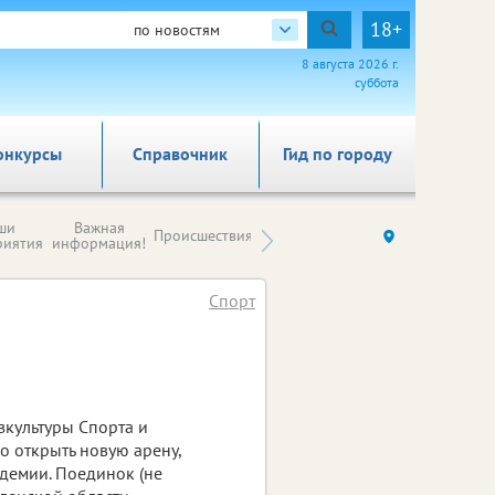
18+
по новостям
8 августа 2026 г.
суббота
онкурсы
Справочник
Гид по городу
Новости
ши
Важная
Происшествия
Здоровье
Ку
компаний (на
риятия
информация!
правах
рекламы)
Спорт
культуры Спорта и
о открыть новую арену,
демии. Поединок (не