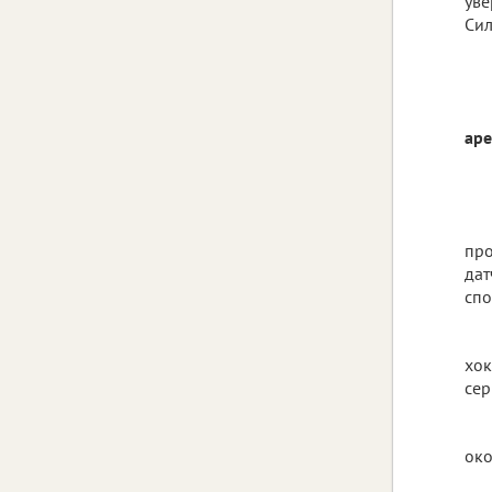
уве
Сил
аре
про
дат
спо
хок
сер
око