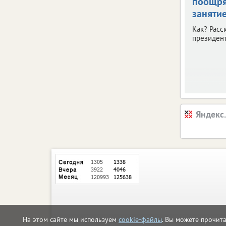
поощря
заняти
Как? Расс
президент
Яндекс
На этом сайте мы используем
cookie-файлы
. Вы можете прочит