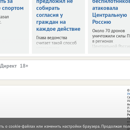
ть за
предложил не
беспилотнико
е спортом
собирать
атаковала
согласия у
Центральную
казал
граждан на
Россию
.
каждое действие
Около 70 дронов
уничтожили силы 
Глава ведомства
в регионах
считает такой способ
Центральной Росси
устаревшим.
.Директ
©
И
С
И
в
И.
Б
Р
Р
e
О
ать о cookie-файлах или изменить настройки браузера. Продолжая поль
д