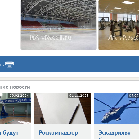
ть
ние новости
29.02.2024
01.11.2025
05.09
н будут
Роскомнадзор
Эскадрилья