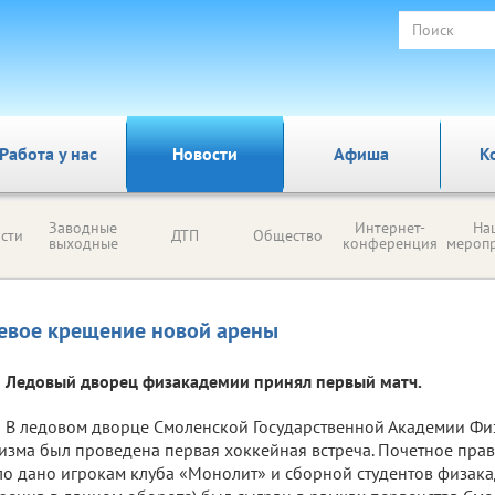
Работа у нас
Новости
Афиша
К
Заводные
Интернет-
На
сти
ДТП
Общество
выходные
конференция
мероп
евое крещение новой арены
Ледовый дворец физакадемии принял первый матч.
В ледовом дворце Смоленской Государственной Академии Физ
изма был проведена первая хоккейная встреча. Почетное прав
о дано игрокам клуба «Монолит» и сборной студентов физака