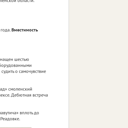
ленской области.
 года.
Вместимость
снащен шестью
оборудованными
судить о самочувствие
пад» смоленский
ексе. Дебютная встреча
авутича» вплоть до
 Реадовке.