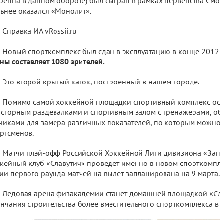
ренна в данном обороте) был сыгран в рамках первенства Смо
ьнее оказался «Монолит».
Справка ИА vRossii.ru
Новый спорткомплекс был сдан в эксплуатацию в конце 2012
ны составляет 1080 зрителей.
Это второй крытый каток, построенный в нашем городе.
Помимо самой хоккейной площадки спортивный комплекс о
сторным раздевалками и спортивным залом с тренажерами, 
чиками для замера различных показателей, по которым можно 
ртсменов.
Матчи плэй-офф Российской Хоккейной Лиги дивизиона «За
кейный клуб «Славутич» проведет именно в новом спорткомпл
ии первого раунда матчей на вылет запланирована на 9 марта.
Ледовая арена физакадемии станет домашней площадкой «Сл
нчания строительства более вместительного спорткомплекса в