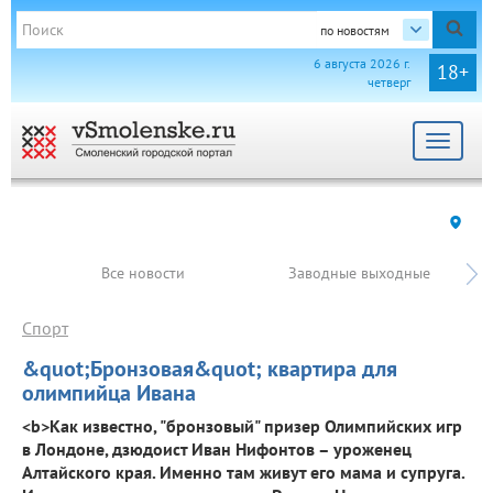
по новостям
6 августа 2026 г.
18+
четверг
Toggle
navigat
Все новости
Заводные выходные
Спорт
&quot;Бронзовая&quot; квартира для
олимпийца Ивана
<b>Как известно, "бронзовый" призер Олимпийских игр
в Лондоне, дзюдоист Иван Нифонтов – уроженец
Алтайского края. Именно там живут его мама и супруга.