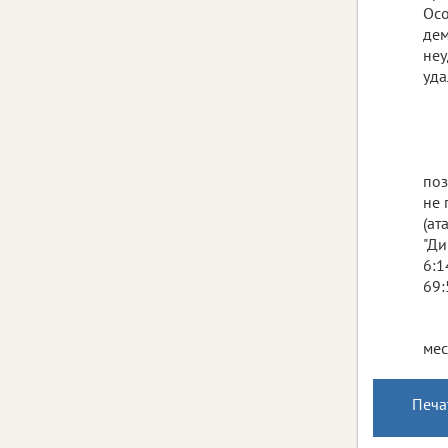
Осо
дем
неу
уда
поз
не 
(ат
"Ди
6:1
69:
мес
Печа