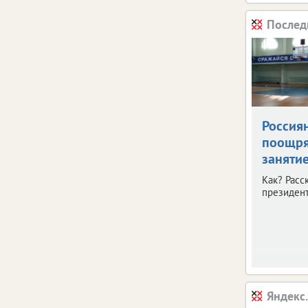
Послед
Россия
поощря
заняти
Как? Расс
президент
Яндекс