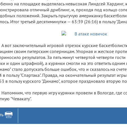
бенно на площадке выделялась невысокая Линдсей Хардинг, 
онстрировала отличный дриблинг, и, проходя под кольцо соп
добных положений. Закрыть прыгучую американку баскетболист
лось. Итог третьей десятиминутки — 63:39 (26:16) в пользу "Дина
А вот заключительный игровой отрезок курские баскетболист
ициям своим питерским соперницам. Упорная и жесткое прот
приносило результатов. За пять минут четвертой четверти гости
аки и один штрафной), а курянки смогли на это ответить одни
намо" стало допускать больше ошибок, что и сказалось на счет
4 в пользу "Спартака". Правда, на окончательный результат игр
53 в пользу курского "Динамо", которое праздновало вторую по
Напомним, что первую игру курянки провели в Вологде, где с
тную "Чевакату".
ть