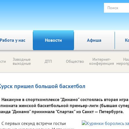
Работа у нас
Новости
Афиша
К
Заводные
Интернет-
На
сти
ДТП
Общество
выходные
конференция
мероп
Курск пришел большой баскетбол
Накануне в спорткомплексе "Динамо" состоялась вторая игра
пионата женской баскетбольной премьер-лиги (бывшая суперл
анда "Динамо" принимала "Спартак" из Санкт — Петербурга.
С первых секунд встречи гостьи