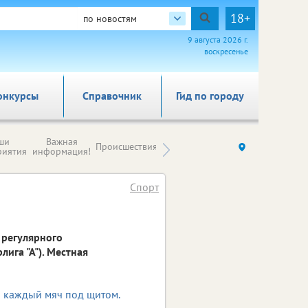
18+
по новостям
9 августа 2026 г.
воскресенье
онкурсы
Справочник
Гид по городу
Новости
ши
Важная
Происшествия
Здоровье
Ку
компаний (на
риятия
информация!
правах
рекламы)
Спорт
 регулярного
ига "А"). Местная