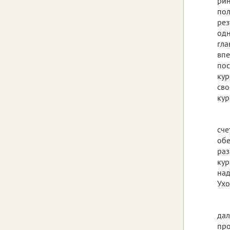
рин
пол
рез
одн
гла
впе
пос
кур
сво
кур
сче
обе
раз
кур
над
Ухо
дал
про