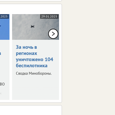
.2025
29.01.2025
24.01.2025
За ночь в
За ночь
в
регионах
уничтожен 121
уничтожено 104
беспилотник
беспилотника
Сводка от
Минобороны РФ.
Сводка Минобороны.
ПВО
и.