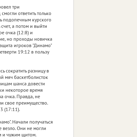
ровел три
 смогли ответить только
ь подопечным курского
счет, а потом и выйти
е очка (12:8) и
ние, но проходы новичка
ащита игроков "Динамо"
четверти 19:12 в пользу
ь сократить разницу в
ый мяч баскетболисток
ницам шанса довести
ки некоторое время
ва очка. Правда, не
ли свое преимущество.
 (17:11).
намо". Начали получаться
е везло. Они не могли
м и чужим щитом.