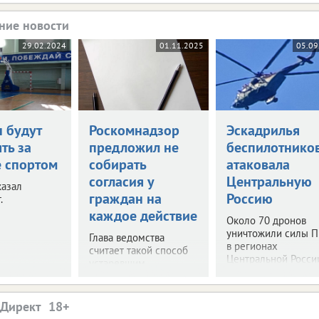
ние новости
29.02.2024
01.11.2025
05.09
н будут
Роскомнадзор
Эскадрилья
ть за
предложил не
беспилотнико
е спортом
собирать
атаковала
согласия у
Центральную
казал
граждан на
Россию
.
каждое действие
Около 70 дронов
уничтожили силы 
Глава ведомства
в регионах
считает такой способ
Центральной Росси
устаревшим.
.Директ