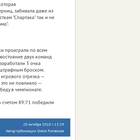
которая
ерниц, забивала даже из
кам "Спартака" так и не
мо".
ки проиграли по всем
ивостояние двух команд
 заработали 3 очка
м штрафным броском.
е игрового отрезка —
ы это не повлияло —
беду в чемпионате.
о счетом 89:71 победили
20 октября 2010 г. 13:29
Автор публикации Олеся Роговская