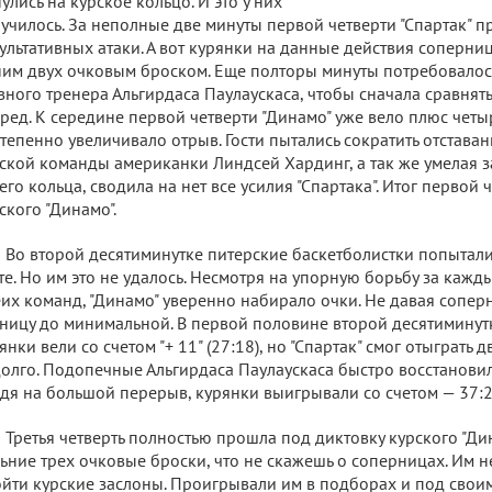
улись на курское кольцо. И это у них
училось. За неполные две минуты первой четверти "Спартак" п
ультативных атаки. А вот курянки на данные действия соперниц
им двух очковым броском. Еще полторы минуты потребовалос
вного тренера Альгирдаса Паулаускаса, чтобы сначала сравнять 
ред. К середине первой четверти "Динамо" уже вело плюс четыр
тепенно увеличивало отрыв. Гости пытались сократить отстава
ской команды американки Линдсей Хардинг, а так же умелая з
его кольца, сводила на нет все усилия "Спартака". Итог первой 
ского "Динамо".
Во второй десятиминутке питерские баскетболистки попыталис
те. Но им это не удалось. Несмотря на упорную борьбу за кажд
их команд, "Динамо" уверенно набирало очки. Не давая сопер
ницу до минимальной. В первой половине второй десятиминут
янки вели со счетом "+ 11" (27:18), но "Спартак" смог отыграть д
олго. Подопечные Альгирдаса Паулаускаса быстро восстанови
дя на большой перерыв, курянки выигрывали со счетом — 37:23
Третья четверть полностью прошла под диктовку курского "Ди
ьние трех очковые броски, что не скажешь о соперницах. Им н
йти курские заслоны. Проигрывали им в подборах и под свои