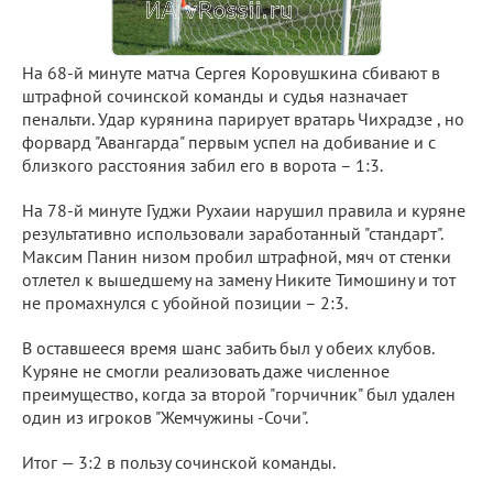
На 68-й минуте матча Сергея Коровушкина сбивают в
штрафной сочинской команды и судья назначает
пенальти. Удар курянина парирует вратарь Чихрадзе , но
форвард "Авангарда" первым успел на добивание и с
близкого расстояния забил его в ворота – 1:3.
На 78-й минуте Гуджи Рухаии нарушил правила и куряне
результативно использовали заработанный "стандарт".
Максим Панин низом пробил штрафной, мяч от стенки
отлетел к вышедшему на замену Никите Тимошину и тот
не промахнулся с убойной позиции – 2:3.
В оставшееся время шанс забить был у обеих клубов.
Куряне не смогли реализовать даже численное
преимущество, когда за второй "горчичник" был удален
один из игроков "Жемчужины -Сочи".
Итог — 3:2 в пользу сочинской команды.