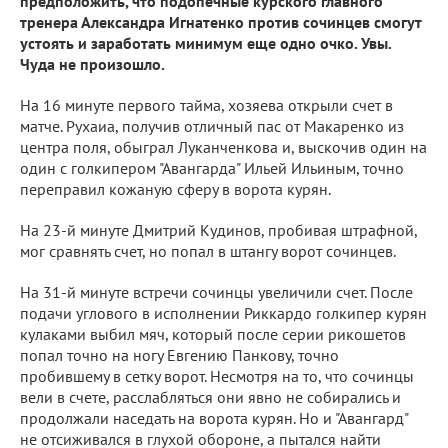
предположить, что подопечные курского главного
тренера Александра Игнатенко против сочинцев смогут
устоять и заработать минимум еще одно очко. Увы.
Чуда не произошло.
На 16 минуте первого тайма, хозяева открыли счет в
матче. Рухаиа, получив отличный пас от Макаренко из
центра поля, обыграл Луканченкова и, выскочив один на
один с голкипером "Авангарда" Ильей Ильиным, точно
переправил кожаную сферу в ворота курян.
На 23-й минуте Дмитрий Кудинов, пробивая штрафной,
мог сравнять счет, но попал в штангу ворот сочинцев.
На 31-й минуте встречи сочинцы увеличили счет. После
подачи углового в исполнении Риккардо голкипер курян
кулаками выбил мяч, который после серии рикошетов
попал точно на ногу Евгению Панкову, точно
пробившему в сетку ворот. Несмотря на то, что сочинцы
вели в счете, расслабляться они явно не собирались и
продолжали наседать на ворота курян. Но и "Авангард"
не отсиживался в глухой обороне, а пытался найти