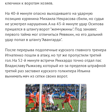
ключики к воротам хозяев.
На 40-й минуте опасно выходившего на ударную
позицию курянина Михаила Некрасова сбили, но судья
не усмотрел нарушения. А на 43-й минуте удар Осипова
пришелся в штангу ворот "жемчужины". Под занавес
первого тайма мог отличиться Ревякин, но его дальний
удар попал в штангу "Авангарда".
После перерыва подопечные курского главного тренера
Игнатенко пошли в атаку, но тут же пропустили третий
гол. На 52-й минуте встречи Риккардо точно отдал пас
Владиславу Рыжкову, который из-за пределов штрафной
третий раз заставил курского голкипера Ильина
вынимать мяч из сетки своих ворот.