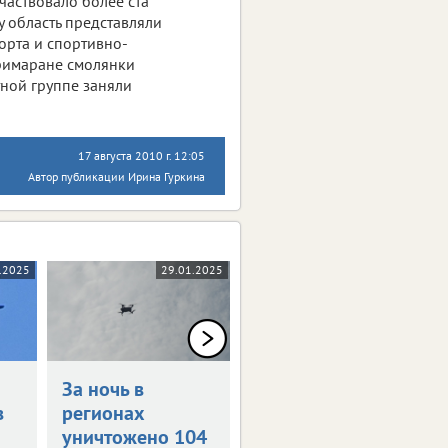
частвовало более ста
у область представляли
орта и спортивно-
тримаране смолянки
тной группе заняли
17 августа 2010 г. 12:05
Автор публикации Ирина Гуркина
.2025
29.01.2025
24.01.2025
За ночь в
За ночь
в
регионах
уничтожен 121
уничтожено 104
беспилотник