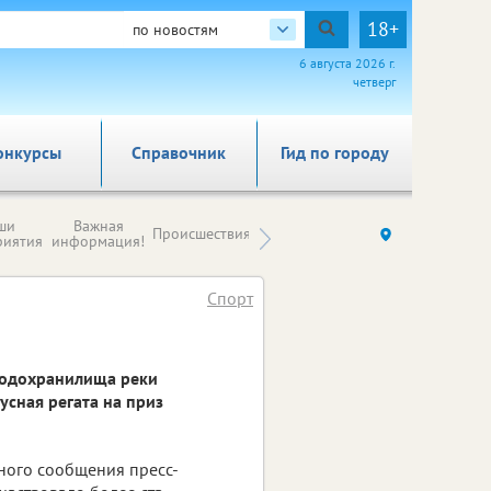
18+
по новостям
6 августа 2026 г.
четверг
онкурсы
Справочник
Гид по городу
Новости
ши
Важная
Происшествия
Здоровье
Ку
компаний (на
риятия
информация!
правах
рекламы)
Спорт
водохранилища реки
усная регата на приз
ьного сообщения пресс-