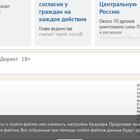
согласия у
Центральную
казал
граждан на
Россию
.
каждое действие
Около 70 дронов
уничтожили силы 
Глава ведомства
в регионах
считает такой способ
Центральной Росси
устаревшим.
.Директ
©
И
С
И
в
И.
Б
Р
Р
e
О
ать о cookie-файлах или изменить настройки браузера. Продолжая поль
д
ie-файлов. Все собранные при помощи cookie-файлов данные будут хр
П
П