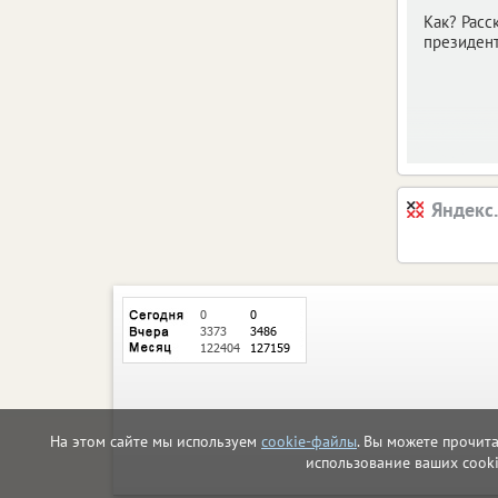
Как? Расс
президент
Яндекс
На этом сайте мы используем
cookie-файлы
. Вы можете прочит
использование ваших cook