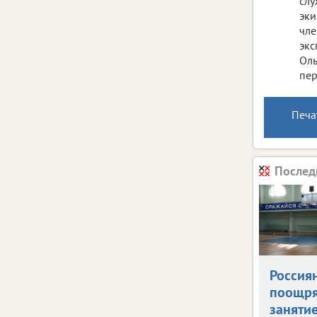
слу
эки
чле
экс
Оль
пер
Печа
Послед
Россия
поощря
заняти