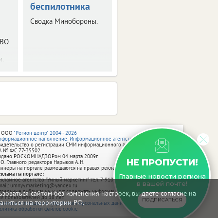
беспилотника
Сводка от
Минобороны РФ.
Сводка Минобороны.
ПВО
и.
 ООО
"Регион центр" 2004 - 2026
нформационное наполнение: Информационное агентство vRossii.ru
видетельство о регистрации СМИ информационного агентства vRossii.ru
А № ФС 77‑35502
ыдано РОСКОМНАДЗОРом 04 марта 2009г.
НЕ ПРОПУСТИ!
 О. Главного редактора Нарыков А. Н.
аннеры на портале размещаются на правах рекламы.
еклама на портале:
Главные новости региона
екламное агентство "Умный маркетинг" тел. 7-910-267-70-40,
в вашей почте!
mail: umnyy.marketing@yandex.ru
тдельные публикации могут содержать информацию, не предназначенную
зоваться сайтом без изменения настроек, вы даете согласие на
ля пользователей до 18 лет.
ПОДПИСАТЬСЯ
аниться на территории РФ.
олитика в отношении обработки персональных данных
олитика обработки файлов cookie