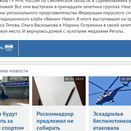
жбы ГУ МЧС России по Смоленской области, в соревнованиях у
пажей. Все они выступали в тринадцати зачетных группах. Наш
ны регионального представительства Федерации парусного сп
педиционного клуба «Викинг-Нево». В итоге выступавшие на 
га Титова, Ольга Василькова и Марина Острекина в своей заче
вое место. И вернулись домой с золотыми медалями Регаты.
ть
ние новости
29.02.2024
01.11.2025
05.09
н будут
Роскомнадзор
Эскадрилья
ть за
предложил не
беспилотнико
е спортом
собирать
атаковала