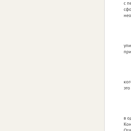
с п
сфо
нео
упи
при
ког
это
в о
Кон
Отд