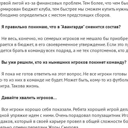
ервой лигой из-за финансовых проблем. Тем более, что чем бы
рмирован бюджет клуба, тем быстрее мы сможем купить нужны
бходимо определиться с местом предстоящих сборов.
Я правильно понимаю, что в "Авангарде" сменится состав?
Не весь, конечно, но семерых игроков не мешало бы приобрес
рается в бюджет, в его своевременное утверждение. Если это п
дется брать в команду всех подряд, а не тех спортсменов, кто 
Вы уже решили, кто из нынешних игроков покинет команду?
Я пока не готов ответить на этот вопрос. Не все игроки готовы 
о-то из них в команде не будет. Может быть, кому-то из футбол
 игра. Такова жизнь.
Давайте хвалить игроков…
Все игроки хорошо себя показали. Ребята хорошей игрой дела
дной упряжке идем с ними. Очень порадовал полузащитник Иг
даков, который в своей карьере провел в общей сложности бо
ельно отмечу передачи Жоры Смурова.