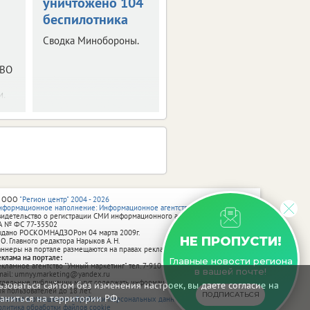
уничтожено 104
беспилотник
беспилотника
Сводка от
Минобороны РФ.
Сводка Минобороны.
ПВО
и.
 ООО
"Регион центр" 2004 - 2026
нформационное наполнение: Информационное агентство vRossii.ru
видетельство о регистрации СМИ информационного агентства vRossii.ru
А № ФС 77‑35502
ыдано РОСКОМНАДЗОРом 04 марта 2009г.
НЕ ПРОПУСТИ!
 О. Главного редактора Нарыков А. Н.
аннеры на портале размещаются на правах рекламы.
еклама на портале:
Главные новости региона
екламное агентство "Умный маркетинг" тел. 7-910-267-70-40,
в вашей почте!
mail: umnyy.marketing@yandex.ru
тдельные публикации могут содержать информацию, не предназначенную
зоваться сайтом без изменения настроек, вы даете согласие на
ля пользователей до 18 лет.
ПОДПИСАТЬСЯ
аниться на территории РФ.
олитика в отношении обработки персональных данных
олитика обработки файлов cookie