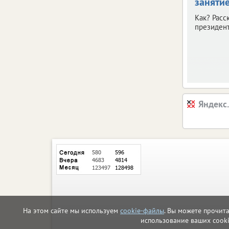
заняти
Как? Расс
президент
Яндекс
На этом сайте мы используем
cookie-файлы
. Вы можете прочит
использование ваших cook