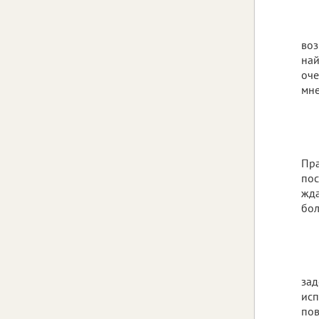
воз
най
оче
мне
Пра
пос
жда
бол
зад
исп
пов