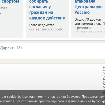
е спортом
собирать
атаковала
согласия у
Центральную
казал
граждан на
Россию
.
каждое действие
Около 70 дронов
уничтожили силы 
Глава ведомства
в регионах
считает такой способ
Центральной Росси
устаревшим.
.Директ
©
И
С
И
в
И.
Б
Р
Р
e
О
ать о cookie-файлах или изменить настройки браузера. Продолжая поль
д
ie-файлов. Все собранные при помощи cookie-файлов данные будут хр
П
П