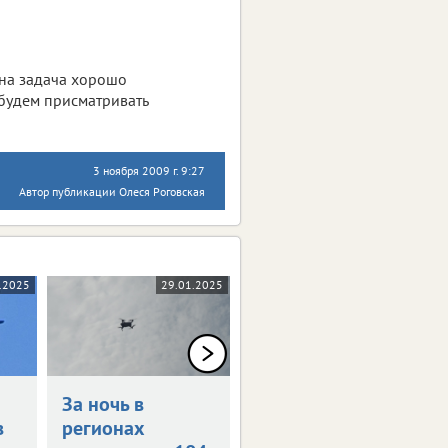
ена задача хорошо
 будем присматривать
3 ноября 2009 г. 9:27
Автор публикации Олеся Роговская
.2025
29.01.2025
24.01.2025
За ночь в
За ночь
в
регионах
уничтожен 121