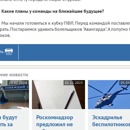
Какие планы у команды на ближайшее будущее?
Мы начали готовиться к кубку ПФЛ. Перед командой поставл
рать. Постараемся удивить болельщиков "Авангарда". А попутно
оков.
ть
ние новости
29.02.2024
01.11.2025
05.09
н будут
Роскомнадзор
Эскадрилья
ть за
предложил не
беспилотнико