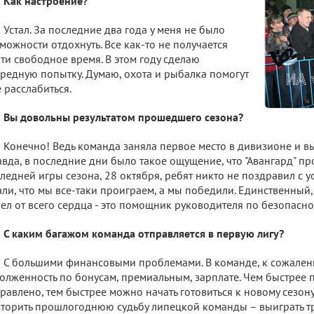
Как настроение?
Устал. За последние два года у меня не было
можности отдохнуть. Все как-то не получается
ти свободное время. В этом году сделаю
редную попытку. Думаю, охота и рыбалка помогут
 расслабиться.
Вы довольны результатом прошедшего сезона?
Конечно! Ведь команда заняла первое место в дивизионе и вы
вда, в последние дни было такое ощущение, что "Авангард" пр
ледней игры сезона, 28 октября, ребят никто не поздравил с у
ли, что мы все-таки проиграем, а мы победили. Единственный,
ел от всего сердца - это помощник руководителя по безопасно
С каким багажом команда отправляется в первую лигу?
С большими финансовыми проблемами. В команде, к сожален
олженность по бонусам, премиальным, зарплате. Чем быстрее 
равлено, тем быстрее можно начать готовиться к новому сезону
торить прошлогоднюю судьбу липецкой команды – выиграть тр