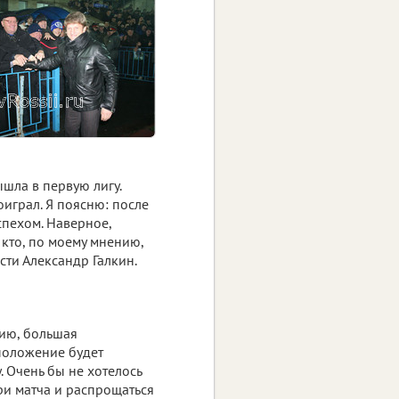
шла в первую лигу.
оиграл. Я поясню: после
спехом. Наверное,
 кто, по моему мнению,
сти Александр Галкин.
ию, большая
положение будет
. Очень бы не хотелось
и матча и распрощаться