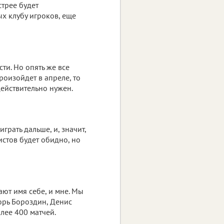
стрее будет
х клубу игроков, еще
ти. Но опять же все
роизойдет в апреле, то
действительно нужен.
играть дальше, и, значит,
истов будет обидно, но
ют имя себе, и мне. Мы
орь Бороздин, Денис
лее 400 матчей.