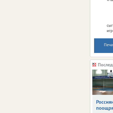
сыг
игр
Печа
Послед
Россия
поощря