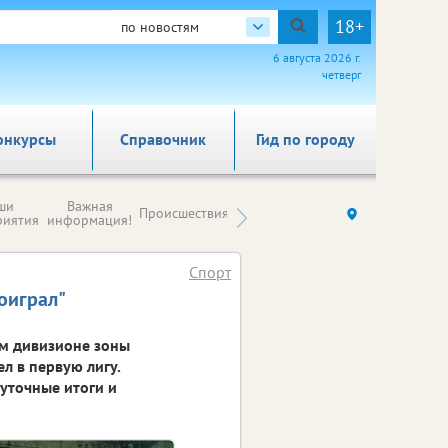
18+
по новостям
6 августа 2026 г.
четверг
онкурсы
Справочник
Гид по городу
Новости
ши
Важная
Происшествия
Здоровье
Ку
компаний (на
риятия
информация!
правах
рекламы)
Спорт
оиграл"
ом дивизионе зоны
л в первую лигу.
жуточные итоги и