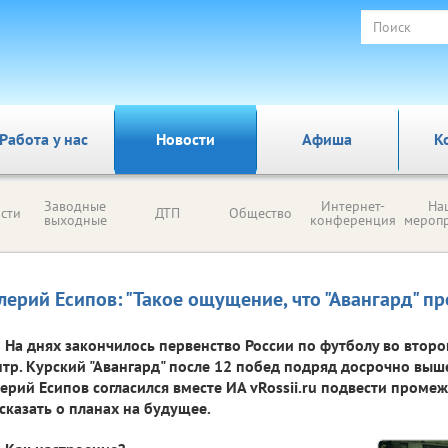
Работа у нас
Новости
Афиша
К
Заводные
Интернет-
На
сти
ДТП
Общество
выходные
конференция
мероп
лерий Есипов: "Такое ощущение, что "Авангард" пр
На днях закончилось первенство России по футболу во втор
тр. Курский "Авангард" после 12 побед подряд досрочно выше
ерий Есипов согласился вместе ИА vRossii.ru подвести проме
сказать о планах на будущее.