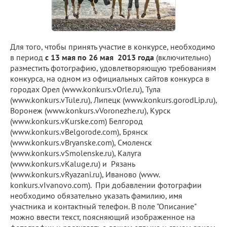
Для того, чтобы принять участие в конкурсе, необходимо
в период
с 13 мая по 26 мая 2013 года
(включительно)
разместить фотографию, удовлетворяющую требованиям
конкурса, на одном из официальных сайтов конкурса в
городах Орел (www.konkurs.vOrle.ru), Тула
(www.konkurs.vTule.ru), Липецк (www.konkurs.gorodLip.ru),
Воронеж (www.konkurs.vVoronezhe.ru), Курск
(www.konkurs.vKurske.com) Белгород
(www.konkurs.vBelgorode.com), Брянск
(www.konkurs.vBryanske.com), Смоленск
(www.konkurs.vSmolenske.ru), Калуга
(www.konkurs.vKaluge.ru) и Рязань
(www.konkurs.vRyazani.ru), Иваново (www.
konkurs.vIvanovo.сom). При добавлении фотографии
необходимо обязательно указать фамилию, имя
участника и контактный телефон. В поле "Описание"
можно ввести текст, поясняющий изображенное на