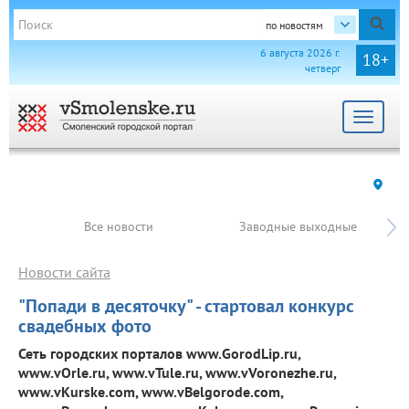
по новостям
6 августа 2026 г.
18+
четверг
Toggle
navigat
Все новости
Заводные выходные
Новости сайта
"Попади в десяточку" - стартовал конкурс
свадебных фото
Сеть городских порталов www.GorodLip.ru,
www.vOrle.ru, www.vTule.ru, www.vVoronezhe.ru,
www.vKurske.com, www.vBelgorode.com,