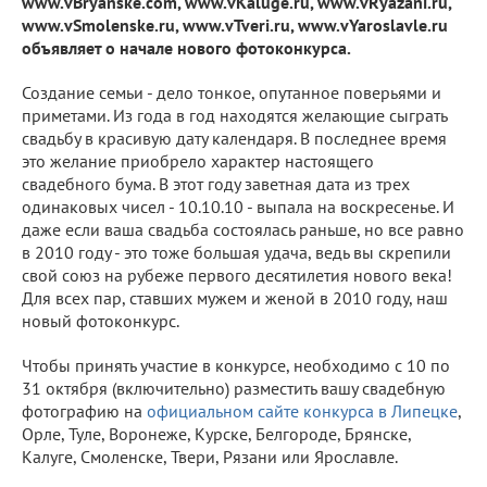
www.vBryanske.com, www.vKaluge.ru, www.vRyazani.ru,
www.vSmolenske.ru, www.vTveri.ru, www.vYaroslavle.ru
объявляет о начале нового фотоконкурса.
Создание семьи - дело тонкое, опутанное поверьями и
приметами. Из года в год находятся желающие сыграть
свадьбу в красивую дату календаря. В последнее время
это желание приобрело характер настоящего
свадебного бума. В этот году заветная дата из трех
одинаковых чисел - 10.10.10 - выпала на воскресенье. И
даже если ваша свадьба состоялась раньше, но все равно
в 2010 году - это тоже большая удача, ведь вы скрепили
свой союз на рубеже первого десятилетия нового века!
Для всех пар, ставших мужем и женой в 2010 году, наш
новый фотоконкурс.
Чтобы принять участие в конкурсе, необходимо с 10 по
31 октября (включительно) разместить вашу свадебную
фотографию на
официальном сайте конкурса в Липецке
,
Орле, Туле, Воронеже, Курске, Белгороде, Брянске,
Калуге, Смоленске, Твери, Рязани или Ярославле.