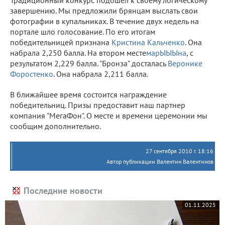
Традиционный конкурс подошел к своему логическому
завершению. Мы предложили брянцам выслать свои
фотографии в купальниках. В течение двух недель на
портале шло голосование. По его итогам
победительницей признана
Кристина Кальченко
. Она
набрала 2,250 балла. На втором месте
марЫЫЫна
, с
результатом 2,229 балла. "Бронза" досталась
Веронике
Форостенко
. Она набрала 2,211 балла.
В ближайшее время состоится награждение
победительниц. Призы предоставит наш партнер
компания "МегаФон". О месте и времени церемонии мы
сообщим дополнительно.
27 сентября 2010 г. 18:16
Автор публикации Валентин Валентинов
Последние новости
01.11.2025