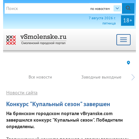
по новостям
7 августа 2026 г.
18+
пятница
Toggle
navigat
Все новости
Заводные выходные
Новости сайта
Конкурс "Купальный сезон" завершен
На брянском городском портале vBryanske.com
завершился конкурс "Купальный сезон". Победители
определены.