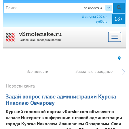
по новостям
8 августа 2026 г.
18+
суббота
Toggle
navigat
Все новости
Заводные выходные
Новости сайта
Задай вопрос главе администрации Курска
Николаю Овчарову
Курский городской портал vKurske.com объявляет о
начале Интернет-конференции с главой администрации
города Курска Николаем Ивановичем Овчаровым. Свои