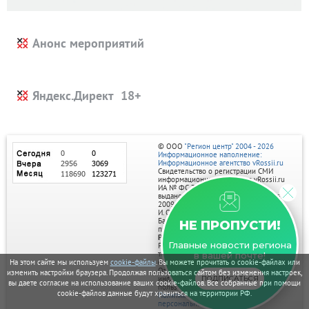
Анонс мероприятий
Яндекс.Директ
© ООО
"Регион центр" 2004 - 2026
Информационное наполнение:
Информационное агентство vRossii.ru
Свидетельство о регистрации СМИ
информационного агентства vRossii.ru
ИА № ФС 77‑35502
выдано РОСКОМНАДЗОРом 04 марта
2009г.
И. О. Главного редактора Нарыков А. Н.
Баннеры на портале размещаются на
НЕ ПРОПУСТИ!
правах рекламы.
Реклама на портале:
Главные новости региона
Рекламное агентство "Умный маркетинг"
тел. 7-910-267-70-40,
в вашей почте!
На этом сайте мы используем
cookie-файлы
. Вы можете прочитать о cookie-файлах или
email: umnyy.marketing@yandex.ru
Отдельные публикации могут содержать
изменить настройки браузера. Продолжая пользоваться сайтом без изменения настроек,
информацию, не предназначенную для
ПОДПИСАТЬСЯ
вы даете согласие на использование ваших cookie-файлов. Все собранные при помощи
пользователей до 18 лет.
cookie-файлов данные будут храниться на территории РФ.
Политика в отношении обработки
персональных данных