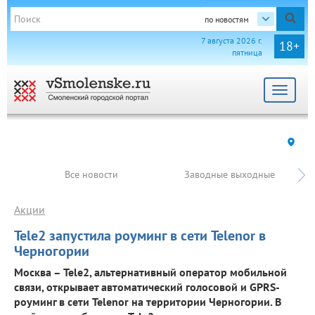
по новостям
7 августа 2026 г.
18+
пятница
Toggle
navigat
Все новости
Заводные выходные
Акции
Tele2 запустила роуминг в сети Telenor в
Черногории
Москва – Tele2, альтернативный оператор мобильной
связи, открывает автоматический голосовой и GPRS-
роуминг в сети Telenor на территории Черногории. В