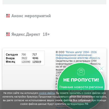
Анонс мероприятий
Яндекс.Директ
© ООО
"Регион центр" 2004 - 2026
Информационное наполнение:
Информационное агентство vRossii.ru
Свидетельство о регистрации СМИ
информационного агентства vRossii.ru
ИА № ФС 77‑35502
выдано РОСКОМНАДЗОРом 04 марта
2009г.
И. О. Главного редактора Нарыков А. Н.
Баннеры на портале размещаются на
НЕ ПРОПУСТИ!
правах рекламы.
Реклама на портале:
Главные новости региона
Рекламное агентство "Умный маркетинг"
тел. 7-910-267-70-40,
в вашей почте!
На этом сайте мы используем
cookie-файлы
. Вы можете прочитать о cookie-файлах или
email: umnyy.marketing@yandex.ru
Отдельные публикации могут содержать
изменить настройки браузера. Продолжая пользоваться сайтом без изменения настроек,
информацию, не предназначенную для
ПОДПИСАТЬСЯ
вы даете согласие на использование ваших cookie-файлов. Все собранные при помощи
пользователей до 18 лет.
cookie-файлов данные будут храниться на территории РФ.
Политика в отношении обработки
персональных данных