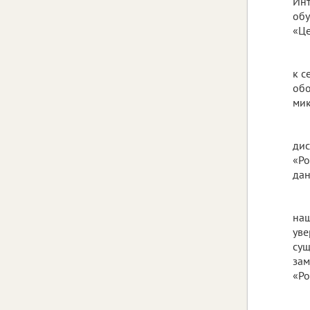
Инт
обу
«Це
к с
обо
мик
дис
«Ро
дан
наш
уве
сущ
зам
«Ро