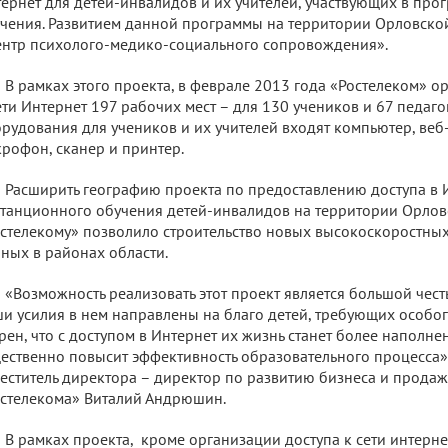
ернет для детей-инвалидов и их учителей, участвующих в пр
чения. Развитием данной программы на территории Орловской
нтр психолого-медико-социального сопровождения».
В рамках этого проекта, в феврале 2013 года «Ростелеком» 
ети Интернет 197 рабочих мест – для 130 учеников и 67 педаго
рудования для учеников и их учителей входят компьютер, веб
рофон, сканер и принтер.
Расширить географию проекта по предоставлению доступа в 
танционного обучения детей-инвалидов на территории Орлов
стелекому» позволило строительство новых высокоскоростных
ных в районах области.
«Возможность реализовать этот проект является большой чест
и усилия в нем направлены на благо детей, требующих особог
рен, что с доступом в Интернет их жизнь станет более наполне
ественно повысит эффективность образовательного процесса»
еститель директора – директор по развитию бизнеса и прода
стелекома» Виталий Андрюшин.
В рамках проекта, кроме организации доступа к сети интерне