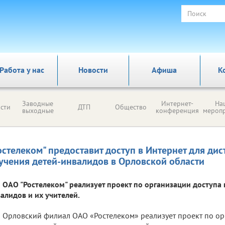
Работа у нас
Новости
Афиша
К
Заводные
Интернет-
На
сти
ДТП
Общество
выходные
конференция
мероп
остелеком" предоставит доступ в Интернет для ди
учения детей-инвалидов в Орловской области
ОАО "Ростелеком" реализует проект по организации доступа 
алидов и их учителей.
Орловский филиал ОАО «Ростелеком» реализует проект по ор