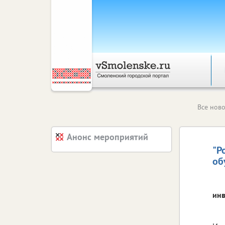
Все ново
Анонс мероприятий
"Р
об
инв