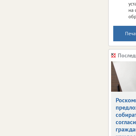
уст
на 
обр
Печа
Послед
Роском
предло
собира
согласи
гражда