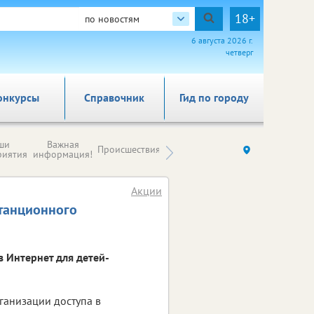
18+
по новостям
6 августа 2026 г.
четверг
онкурсы
Справочник
Гид по городу
Новости
ши
Важная
Происшествия
Здоровье
Ку
компаний (на
риятия
информация!
правах
рекламы)
Акции
станционного
в Интернет для детей-
ганизации доступа в