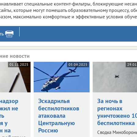
анавливает специальные контент-фильтры, блокирующие нес
сайты, которые могут помешать образовательному процессу, об
азом, максимально комфортные и эффективные условия обуче
ть
ние новости
01.11.2025
05.09.2025
29.01
надзор
Эскадрилья
За ночь в
жил не
беспилотников
регионах
ть
атаковала
уничтожено 1
я у
Центральную
беспилотника
н на
Россию
Сводка Миноборон