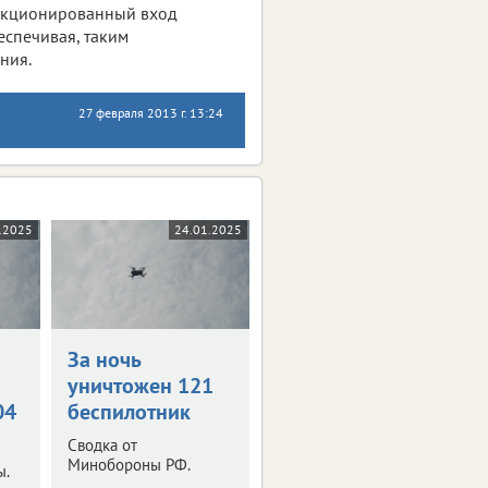
анкционированный вход
еспечивая, таким
ния.
27 февраля 2013 г. 13:24
.2025
24.01.2025
За ночь
уничтожен 121
04
беспилотник
Сводка от
Минобороны РФ.
ы.