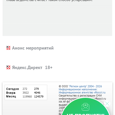
Анонс мероприятий
Яндекс.Директ
© ООО
"Регион центр" 2004 - 2026
Информационное наполнение:
Информационное агентство vRossii.ru
Свидетельство о регистрации СМИ
информационного агентства vRossii.ru
ИА № ФС 77‑35502
выдано РОСКОМНАДЗОРом 04 марта
2009г.
И. О. Главного редактора Нарыков А. Н.
Баннеры на портале размещаются на