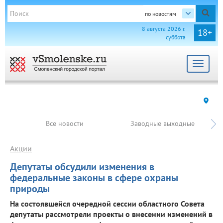
по новостям
8 августа 2026 г.
18+
суббота
Toggle
navigat
Все новости
Заводные выходные
Акции
Депутаты обсудили изменения в
федеральные законы в сфере охраны
природы
На состоявшейся очередной сессии областного Совета
депутаты рассмотрели проекты о внесении изменений в