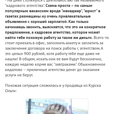
- На днях столкнулся с деятельностью так называемого
"кадрового агентства".
Схема проста – по самым
популярным вакансиям вроде "менеджер", "юрист" в
газетах размещены ну очень привлекательные
объявления с хорошей зарплатой. Как только
начинаешь звонить, выясняется, что это не конкретное
предложение, а кадровое агентство, которое может
найти тебе похожую работу за такие же деньги.
Всего-то
стоит приехать в офис, заполнить анкету и заплатить за
заключение договора на поиск работы с агентством. А
это целых 900 рублей, хотя работу тебе еще даже не
нашли! В общем, искать они ее вам будут бесконечно,
каждую неделю кормя вас "завтраками". Обыкновенное
кидалово – приличные агентства денег до оказания
услуги не берут.
Похожая ситуация сложилась и у продавца из Курска
Ольги: