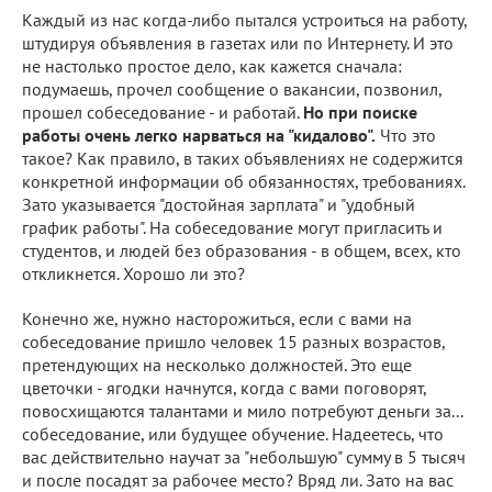
Каждый из нас когда-либо пытался устроиться на работу,
штудируя объявления в газетах или по Интернету. И это
не настолько простое дело, как кажется сначала:
подумаешь, прочел сообщение о вакансии, позвонил,
прошел собеседование - и работай.
Но при поиске
работы очень легко нарваться на "кидалово".
Что это
такое? Как правило, в таких объявлениях не содержится
конкретной информации об обязанностях, требованиях.
Зато указывается "достойная зарплата" и "удобный
график работы". На собеседование могут пригласить и
студентов, и людей без образования - в общем, всех, кто
откликнется. Хорошо ли это?
Конечно же, нужно насторожиться, если с вами на
собеседование пришло человек 15 разных возрастов,
претендующих на несколько должностей. Это еще
цветочки - ягодки начнутся, когда с вами поговорят,
повосхищаются талантами и мило потребуют деньги за...
собеседование, или будущее обучение. Надеетесь, что
вас действительно научат за "небольшую" сумму в 5 тысяч
и после посадят за рабочее место? Вряд ли. Зато на вас