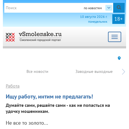
по новостям
10 августа 2026 г.
18+
понедельник
Toggle
navigat
Все новости
Заводные выходные
Работа
Ищу работу, интим не предлагать!
Думайте сами, решайте сами - как не попасться на
удочку мошенникам.
Не все то золото...