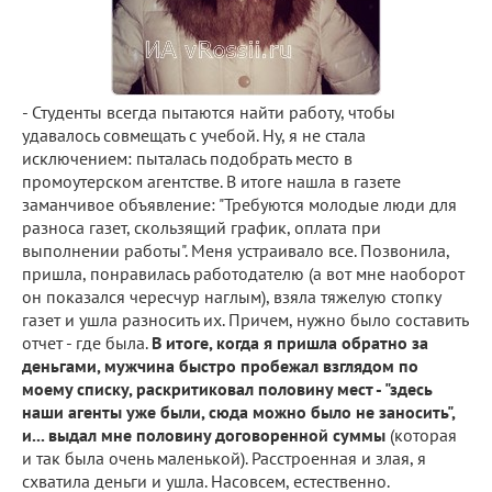
- Студенты всегда пытаются найти работу, чтобы
удавалось совмещать с учебой. Ну, я не стала
исключением: пыталась подобрать место в
промоутерском агентстве. В итоге нашла в газете
заманчивое объявление: "Требуются молодые люди для
разноса газет, скользящий график, оплата при
выполнении работы". Меня устраивало все. Позвонила,
пришла, понравилась работодателю (а вот мне наоборот
он показался чересчур наглым), взяла тяжелую стопку
газет и ушла разносить их. Причем, нужно было составить
отчет - где была.
В итоге, когда я пришла обратно за
деньгами, мужчина быстро пробежал взглядом по
моему списку, раскритиковал половину мест - "здесь
наши агенты уже были, сюда можно было не заносить",
и... выдал мне половину договоренной суммы
(которая
и так была очень маленькой). Расстроенная и злая, я
схватила деньги и ушла. Насовсем, естественно.