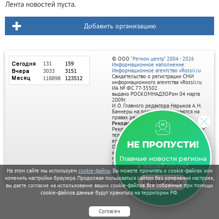
Лента новостей пуста.
Добавить организацию
© ООО
"Регион центр" 2004 - 2026
Информационное наполнение:
Информационное агентство vRossii.ru
Свидетельство о регистрации СМИ
информационного агентства vRossii.ru
ИА № ФС 77‑35502
выдано РОСКОМНАДЗОРом 04 марта
2009г.
И. О. Главного редактора Нарыков А. Н.
Баннеры на портале размещаются на
правах рекламы.
Реклама на портале:
Рекламное агентство "Умный маркетинг"
тел. 7-910-267-70-40,
email: umnyy.marketing@yandex.ru
НЕ ПРОПУСТИ!
Отдельные публикации могут содержать
информацию, не предназначенную для
Главные новости региона
пользователей до 18 лет.
Политика в отношении обработки
в вашей почте!
персональных данных
На этом сайте мы используем
cookie-файлы
. Вы можете прочитать о cookie-файлах или
Политика обработки файлов cookie
изменить настройки браузера. Продолжая пользоваться сайтом без изменения настроек,
ПОДПИСАТЬСЯ
вы даете согласие на использование ваших cookie-файлов. Все собранные при помощи
cookie-файлов данные будут храниться на территории РФ.
Согласен