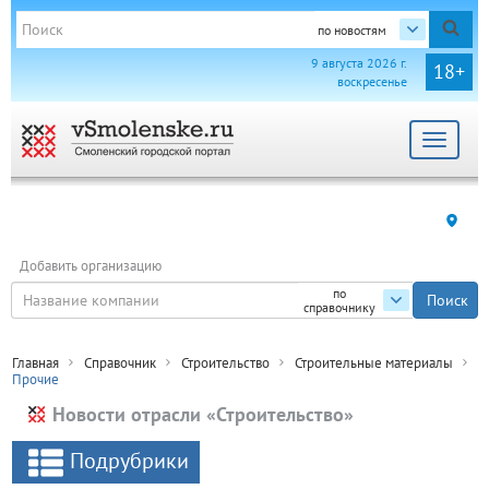
по новостям
9 августа 2026 г.
18+
воскресенье
Toggle
navigat
Добавить организацию
по
справочнику
Главная
Справочник
Строительство
Строительные материалы
Прочие
Новости отрасли «Строительство»
Подрубрики