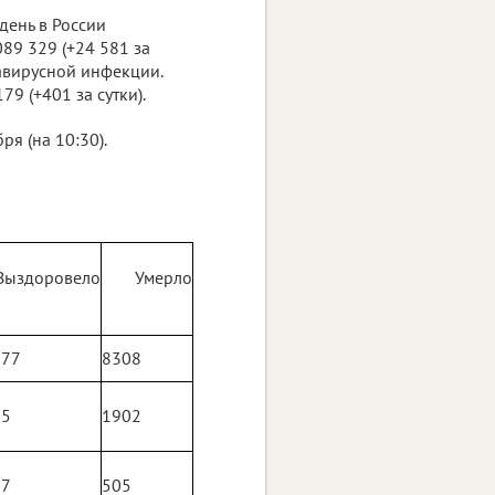
день в России
89 329 (+24 581 за
навирусной инфекции.
79 (+401 за сутки).
я (на 10:30).
Выздоровело
Умерло
577
8308
95
1902
27
505