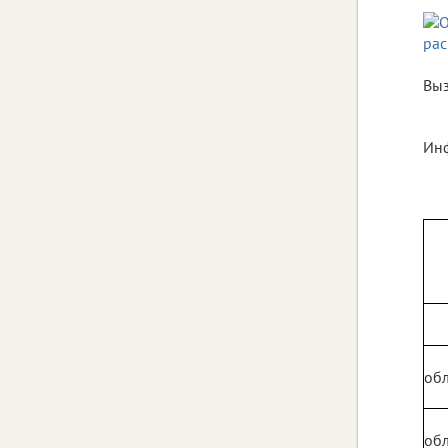
Выз
Инф
обл
обл