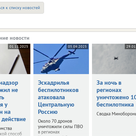
ся к списку новостей
ние новости
01.11.2025
05.09.2025
29.01
надзор
Эскадрилья
За ночь в
жил не
беспилотников
регионах
ть
атаковала
уничтожено 1
я у
Центральную
беспилотника
н на
Россию
Сводка Миноборон
 действие
Около 70 дронов
уничтожили силы ПВО
омства
в регионах
акой способ