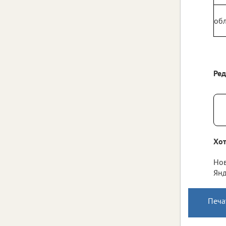
обл
Ре
Хот
Нов
Янд
Печа