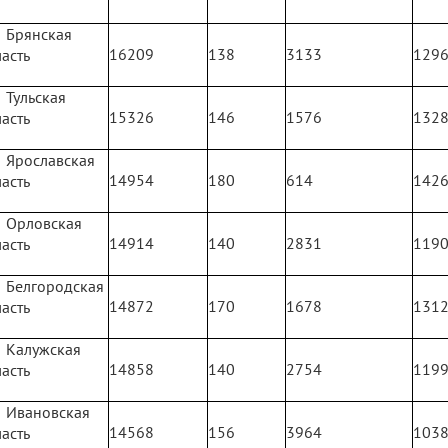
Брянская
16209
138
3133
129
асть
Тульская
15326
146
1576
132
асть
Ярославская
14954
180
614
142
асть
Орловская
14914
140
2831
119
асть
Белгородская
14872
170
1678
131
асть
Калужская
14858
140
2754
119
асть
Ивановская
14568
156
3964
103
асть