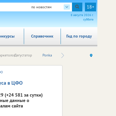
18+
по новостям
8 августа 2026 г.
суббота
онкурсы
Справочник
Гид по городу
Простой
ркетолог
Дегустатор
Ponka
Eva TiVi
И
экономист
ФО
уса в ЦФО
9 (+24 581 за сутки)
вные данные о
алам сайта