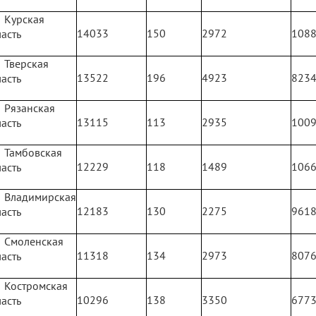
Курская
14033
150
2972
108
асть
Тверская
13522
196
4923
823
асть
Рязанская
13115
113
2935
100
асть
Тамбовская
12229
118
1489
106
асть
Владимирская
12183
130
2275
961
асть
Смоленская
11318
134
2973
807
асть
Костромская
10296
138
3350
677
асть