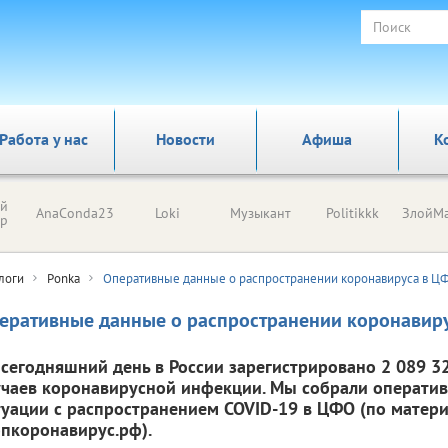
Работа у нас
Новости
Афиша
К
ый
AnaConda23
Loki
Музыкант
Politikkk
ЗлойМа
ор
логи
Ponka
Оперативные данные о распространении коронавируса в Ц
еративные данные о распространении коронавир
 сегодняшний день в России зарегистрировано 2 089 32
учаев коронавирусной инфекции. Мы собрали операти
туации с распространением COVID-19 в ЦФО (по матери
опкоронавирус.рф).