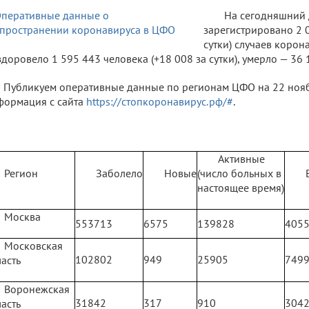
На сегодняшний 
зарегистрировано 2 0
сутки) случаев коро
доровело 1 595 443 человека (+18 008 за сутки), умерло — 36 1
Публикуем оперативные данные по регионам ЦФО на 22 ноябр
ормация с сайта
https://стопкоронавирус.рф/#
.
Активные
Регион
Заболело
Новые
(число больных в
настоящее время)
Москва
553713
6575
139828
405
Московская
102802
949
25905
749
асть
Воронежская
31842
317
910
304
асть