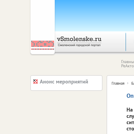
Главн
РеАкт
Анонс мероприятий
Главная
Б
Оп
На
сл
си
ст