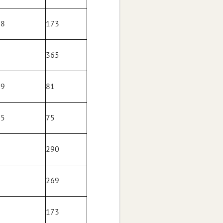
88
173
4
365
99
81
65
75
8
290
6
269
3
173