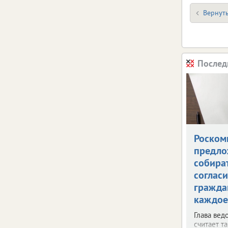
Вернуть
Послед
Роском
предло
собира
согласи
гражда
каждое
Глава вед
считает т