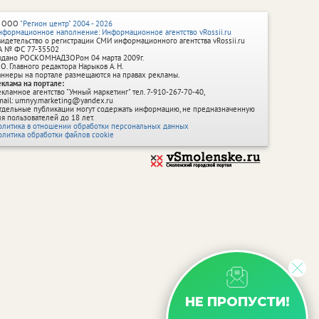
 ООО
"Регион центр" 2004 - 2026
нформационное наполнение: Информационное агентство vRossii.ru
видетельство о регистрации СМИ информационного агентства vRossii.ru
А № ФС 77‑35502
ыдано РОСКОМНАДЗОРом 04 марта 2009г.
 О. Главного редактора Нарыков А. Н.
аннеры на портале размещаются на правах рекламы.
еклама на портале:
екламное агентство "Умный маркетинг" тел. 7-910-267-70-40,
mail: umnyy.marketing@yandex.ru
тдельные публикации могут содержать информацию, не предназначенную
ля пользователей до 18 лет.
олитика в отношении обработки персональных данных
олитика обработки файлов cookie
НЕ ПРОПУСТИ!