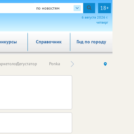
18+
по новостям
6 августа 2026 г.
четверг
онкурсы
Справочник
Гид по городу
Простой
ркетолог
Дегустатор
Ponka
Eva TiVi
И
экономист