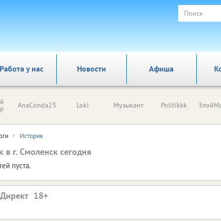
Работа у нас
Новости
Афиша
К
ый
AnaConda23
Loki
Музыкант
Politikkk
ЗлойМа
ор
оги
Историк
 в г. Смоленск сегодня
тей пуста.
.Директ