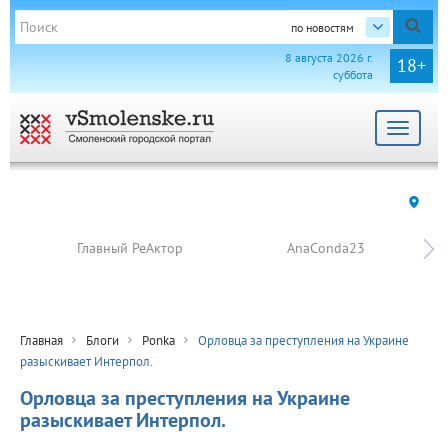
по новостям
8 августа 2026 г.
18+
суббота
Toggle
navigat
Главный РеАктор
AnaConda23
Главная
Блоги
Ponka
Орловца за преступления на Украине
разыскивает Интерпол.
Орловца за преступления на Украине
разыскивает Интерпол.