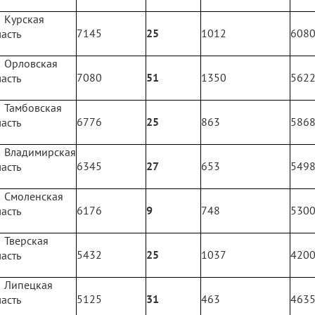
Курская
7145
25
1012
608
асть
Орловская
7080
51
1350
562
асть
Тамбовская
6776
25
863
586
асть
Владимирская
6345
27
653
549
асть
Смоленская
6176
9
748
530
асть
Тверская
5432
25
1037
420
асть
Липецкая
5125
31
463
463
асть