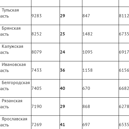
Тульская
9283
29
847
811
асть
Брянская
8252
25
1482
673
асть
Калужская
8079
24
1095
691
асть
Ивановская
7433
36
1158
615
асть
Белгородская
7405
40
670
668
асть
Рязанская
7190
29
868
627
асть
Ярославская
7269
41
697
653
асть