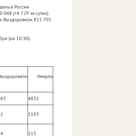
день в России
 048 (+4 729 за сутки)
а. Выздоровели 815 705
я (на 10:30).
Выздоровело
Умерло
383
4832
32
1193
84
115