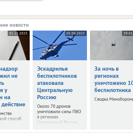
ние новости
01.11.2025
05.09.2025
29.01
надзор
Эскадрилья
За ночь в
жил не
беспилотников
регионах
ть
атаковала
уничтожено 1
я у
Центральную
беспилотника
н на
Россию
Сводка Миноборон
 действие
Около 70 дронов
уничтожили силы ПВО
омства
в регионах
акой способ
Центральной России.
им.