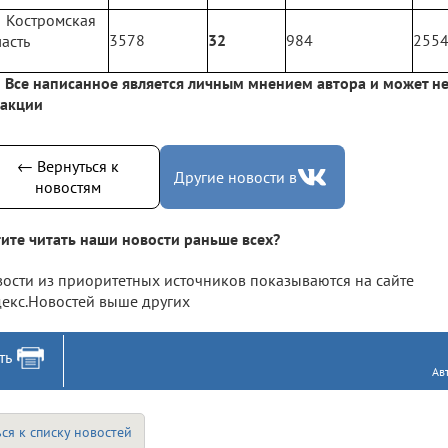
Костромская
3578
32
984
255
асть
Все написанное является личным мнением автора и может не
дакции
← Вернуться к
Другие новости в
новостям
ите читать наши новости раньше всех?
ости из приоритетных источников показываются на сайте
екс.Новостей выше других
ть
Ав
ся к списку новостей