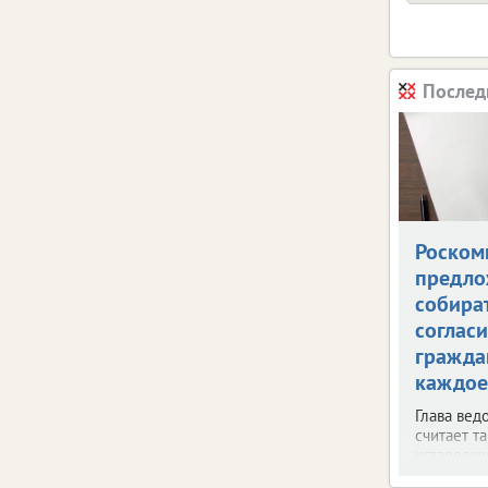
Послед
Роском
предло
собира
согласи
гражда
каждое
Глава вед
считает т
устаревш