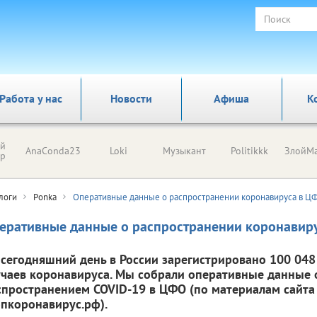
Работа у нас
Новости
Афиша
К
ый
AnaConda23
Loki
Музыкант
Politikkk
ЗлойМа
ор
логи
Ponka
Оперативные данные о распространении коронавируса в Ц
еративные данные о распространении коронавир
 сегодняшний день в России зарегистрировано 100 048 
учаев коронавируса. Мы собрали оперативные данные о
спространением COVID-19 в ЦФО (по материалам сайта
опкоронавирус.рф).