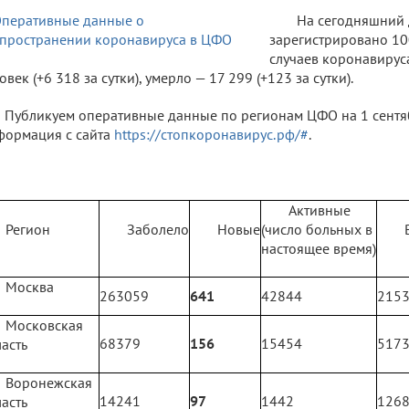
На сегодняшний 
зарегистрировано 100
случаев коронавирус
овек (+6 318 за сутки), умерло — 17 299 (+123 за сутки).
Публикуем оперативные данные по регионам ЦФО на 1 сентябр
ормация с сайта
https://стопкоронавирус.рф/#
.
Активные
Регион
Заболело
Новые
(число больных в
настоящее время)
Москва
263059
641
42844
215
Московская
68379
156
15454
517
асть
Воронежская
14241
97
1442
126
асть