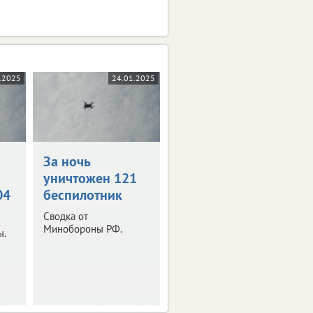
.2025
24.01.2025
За ночь
уничтожен 121
04
беспилотник
Сводка от
Минобороны РФ.
ы.