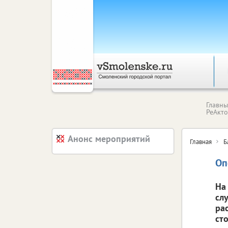
Главн
РеАкт
Анонс мероприятий
Главная
Б
Оп
На
сл
ра
ст