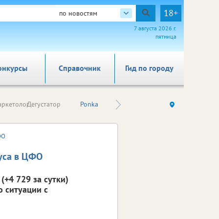
18+
по новостям
7 августа 2026 г.
пятница
онкурсы
Справочник
Гид по городу
Простой
ркетолог
Дегустатор
Ponka
Eva TiVi
И
экономист
ФО
уса в ЦФО
(+4 729 за сутки)
 ситуации с