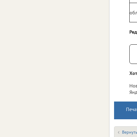
обл
Ре
Хот
Нов
Янд
Печа
Вернуть