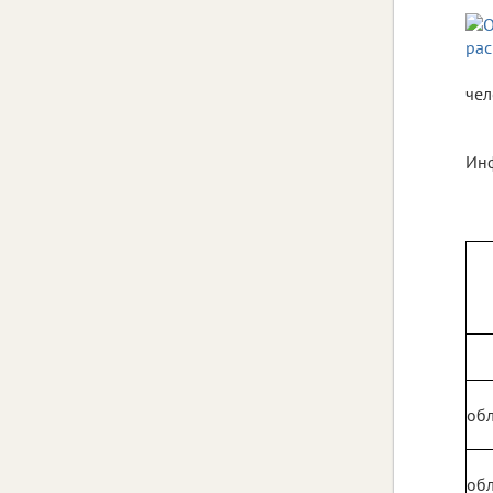
чел
Инф
обл
обл