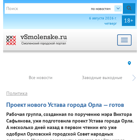
по новостям
6 августа 2026 г.
18+
четверг
Toggle
navigat
Все новости
Заводные выходные
Политика
Проект нового Устава города Орла — готов
Рабочая группа, созданная по поручению мэра Виктора
Сафьянова, уже подготовила проект Устава города Орла.
А несколько дней назад в первом чтении его уже
одобрил Орловский городской Совет народных