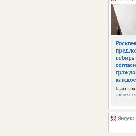
Роском
предло
собира
согласи
гражда
каждое
Глава вед
считает т
устаревш
Яндекс