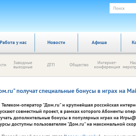
Работа у нас
Новости
Афиша
К
Заводные
Интернет-
На
сти
ДТП
Общество
выходные
конференция
мероп
ом.ru" получат специальные бонусы в играх на Mai
Телеком-оператор "Дом.ru" и крупнейшая российская интерн
ускают совместный проект, в рамках которого Абоненты опер
учать дополнительные бонусы в популярных играх на Игры@M
урсы доступны пользователям "Дом.ru" на максимальной скор