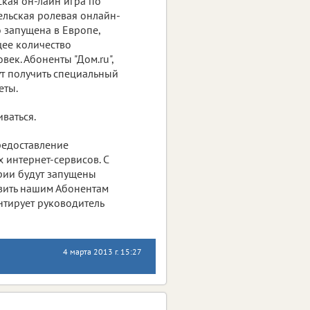
тская он-лайн игра по
ельская ролевая онлайн-
о запущена в Европе,
щее количество
ек. Абоненты "Дом.ru",
ут получить специальный
еты.
ваться.
редоставление
интернет-сервисов. С
ории будут запущены
вить нашим Абонентам
нтирует руководитель
4 марта 2013 г. 15:27