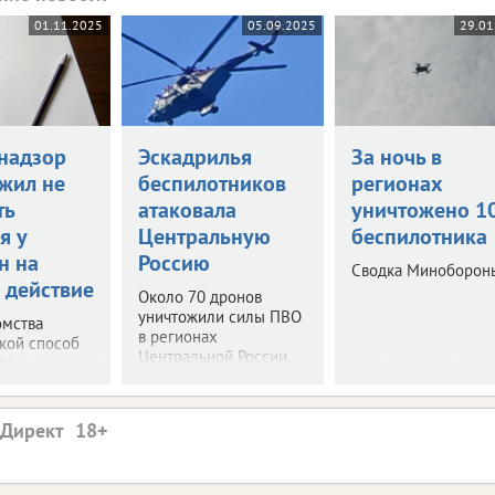
01.11.2025
05.09.2025
29.01
надзор
Эскадрилья
За ночь в
жил не
беспилотников
регионах
ть
атаковала
уничтожено 1
я у
Центральную
беспилотника
н на
Россию
Сводка Миноборон
 действие
Около 70 дронов
уничтожили силы ПВО
омства
в регионах
акой способ
Центральной России.
им.
.Директ