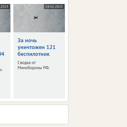
.2025
24.01.2025
За ночь
уничтожен 121
04
беспилотник
Сводка от
Минобороны РФ.
ы.