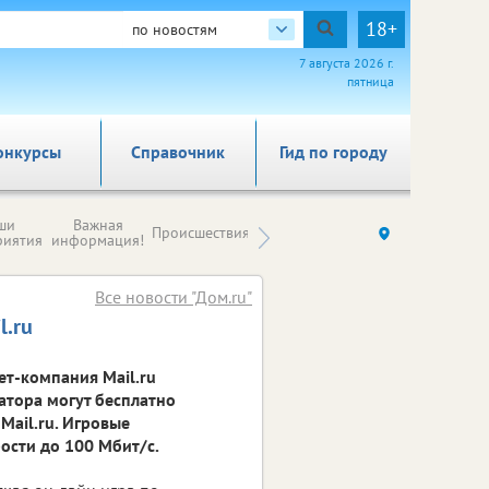
18+
по новостям
7 августа 2026 г.
пятница
онкурсы
Справочник
Гид по городу
Новости
ши
Важная
Происшествия
Здоровье
Ку
компаний (на
риятия
информация!
правах
рекламы)
Все новости "Дом.ru"
l.ru
ет-компания Mail.ru
атора могут бесплатно
ail.ru. Игровые
ости до 100 Мбит/с.