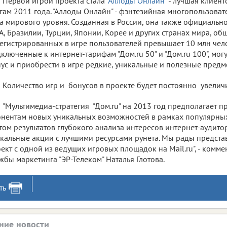
Первой игрой проекта стала "
Аллоды Онлайн
" - лучшая клиен
гам 2011 года. "Аллоды Онлайн" - фэнтезийная многопользоват
а мирового уровня. Созданная в России, она также официальн
, Бразилии, Турции, Японии, Корее и других странах мира, об
егистрированных в игре пользователей превышает 10 млн челов
ключенные к интернет-тарифам "Дом.ru 50" и "Дом.ru 100", мог
ус и приобрести в игре редкие, уникальные и полезные предм
Количество игр и бонусов в проекте будет постоянно увеличи
"Мультимедиа-стратегия "Дом.ru" на 2013 год предполагает п
нентам новых уникальных возможностей в рамках популярных 
том результатов глубокого анализа интересов интернет-аудит
кальные акции с лучшими ресурсами рунета. Мы рады предста
ект с одной из ведущих игровых площадок на Mail.ru", - комме
жбы маркетинга "ЭР-Телеком" Наталья Глотова.
ть
ние новости