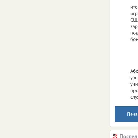
ито
игр
США
зар
под
бон
Або
уче
уни
про
слу
Печа
Послед