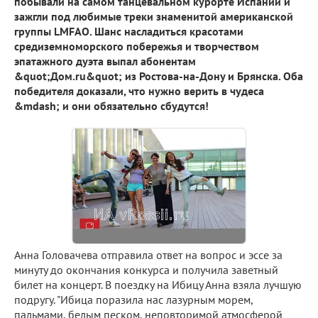
побывали на самом танцевальном курорте Испании и
зажгли под любимые треки знаменитой американской
группы LMFAO. Шанс насладиться красотами
средиземноморского побережья и творчеством
эпатажного дуэта выпал абонентам
&quot;Дом.ru&quot; из Ростова-на-Дону и Брянска. Оба
победителя доказали, что нужно верить в чудеса
&mdash; и они обязательно сбудутся!
Анна Головачева отправила ответ на вопрос и эссе за
минуту до окончания конкурса и получила заветный
билет на концерт. В поездку на Ибицу Анна взяла лучшую
подругу. "Ибица поразила нас лазурным морем,
пальмами, белым песком, неповторимой атмосферой