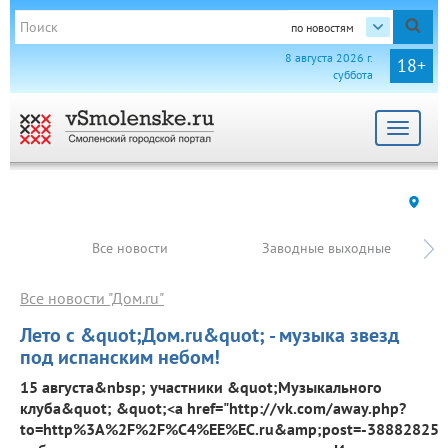
по новостям
8 августа 2026 г.
18+
суббота
Toggle
navigat
Все новости
Заводные выходные
Все новости "Дом.ru"
Лето с &quot;Дом.ru&quot; - музыка звезд
под испанским небом!
15 августа&nbsp; участники &quot;Музыкального
клуба&quot; &quot;<a href="http://vk.com/away.php?
to=http%3A%2F%2F%C4%EE%EC.ru&amp;post=-38882825_1