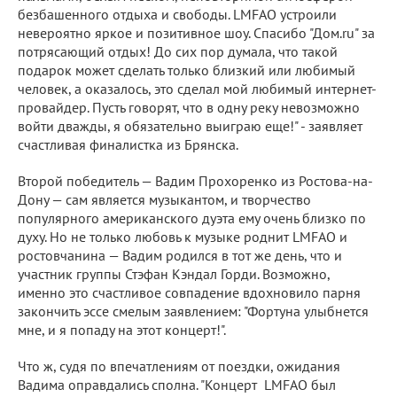
безбашенного отдыха и свободы. LMFAO устроили
невероятно яркое и позитивное шоу. Спасибо "Дом.ru" за
потрясающий отдых! До сих пор думала, что такой
подарок может сделать только близкий или любимый
человек, а оказалось, это сделал мой любимый интернет-
провайдер. Пусть говорят, что в одну реку невозможно
войти дважды, я обязательно выиграю еще!" - заявляет
счастливая финалистка из Брянска.
Второй победитель — Вадим Прохоренко из Ростова-на-
Дону — сам является музыкантом, и творчество
популярного американского дуэта ему очень близко по
духу. Но не только любовь к музыке роднит LMFAO и
ростовчанина — Вадим родился в тот же день, что и
участник группы Стэфан Кэндал Горди. Возможно,
именно это счастливое совпадение вдохновило парня
закончить эссе смелым заявлением: "Фортуна улыбнется
мне, и я попаду на этот концерт!".
Что ж, судя по впечатлениям от поездки, ожидания
Вадима оправдались сполна. "Концерт LMFAO был