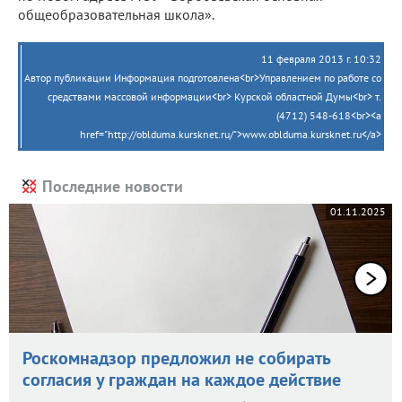
общеобразовательная школа».
11 февраля 2013 г. 10:32
Автор публикации Информация подготовлена<br>Управлением по работе со
средствами массовой информации<br> Курской областной Думы<br> т.
(4712) 548-618<br><a
href="http://oblduma.kursknet.ru/">www.oblduma.kursknet.ru</a>
Последние новости
01.11.2025
Роскомнадзор предложил не собирать
согласия у граждан на каждое действие