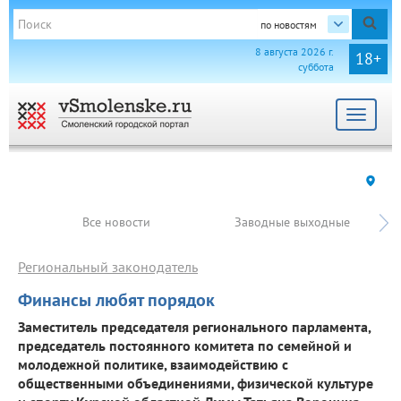
по новостям
8 августа 2026 г.
18+
суббота
Toggle
navigat
Все новости
Заводные выходные
Региональный законодатель
Финансы любят порядок
Заместитель председателя регионального парламента,
председатель постоянного комитета по семейной и
молодежной политике, взаимодействию с
общественными объединениями, физической культуре