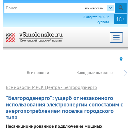
по новостям
8 августа 2026 г.
18+
суббота
Toggle
navigat
Все новости
Заводные выходные
Все новости МРСК Центра - Белгородэнерго
"Белгородэнерго": ущерб от незаконного
использования электроэнергии сопоставим с
энергопотреблением поселка городского
типа
Несанкционированное подключение мощных