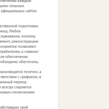
тключений каждый
циях сельских
а официальных сайтах
ественной подготовки
риод. Любое
служивания, поэтому
ремонт, реконструкцию
ероприятия позволяют
ребителям, а главное -
Для обеспечения
еобходимо обесточить.
роизводятся точечно, а
тветствии с графиком, в
мальный период
 всегда стараются
лановым отключениям
работавших свой