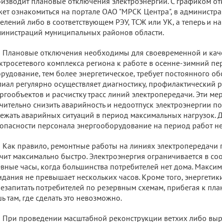
изводит плановые отключения электроэнергии. С графиком о
ет ознакомиться на портале ОАО "МРСК Центра", в администра
елений либо в соответствующем РЭУ, ТСЖ или УК, а теперь и н
инистраций муниципальных районов области.
Плановые отключения необходимы для своевременной и кач
ктросетевого комплекса региона к работе в осенне-зимний пе
рудование, тем более энергетическое, требует постоянного об
иал регулярно осуществляет диагностику, профилактический 
ргообъектов и расчистку трасс линий электропередачи. Эти м
чительно снизить аварийность и недоотпуск электроэнергии пот
ежать аварийных ситуаций в период максимальных нагрузок. 
опасности персонала энергооборудование на период работ н
Как правило, ремонтные работы на линиях электропередачи п
чит максимально быстро. Электроэнергия ограничивается в соо
вные часы, когда большинства потребителей нет дома. Макси
дания не превышает нескольких часов. Кроме того, энергетики
езапитать потребителей по резервным схемам, прибегая к п
ь там, где сделать это невозможно.
При проведении масштабной реконструкции ветхих либо вы