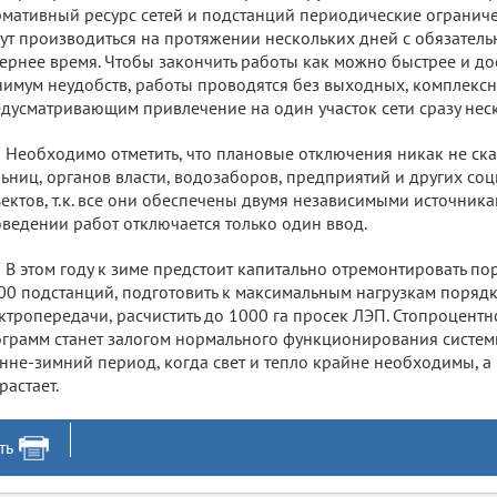
мативный ресурс сетей и подстанций периодические огранич
ут производиться на протяжении нескольких дней с обязател
ернее время. Чтобы закончить работы как можно быстрее и до
имум неудобств, работы проводятся без выходных, комплекс
дусматривающим привлечение на один участок сети сразу нес
Необходимо отметить, что плановые отключения никак не ск
ьниц, органов власти, водозаборов, предприятий и других со
ектов, т.к. все они обеспечены двумя независимыми источника
ведении работ отключается только один ввод.
В этом году к зиме предстоит капитально отремонтировать пор
00 подстанций, подготовить к максимальным нагрузкам порядк
ктропередачи, расчистить до 1000 га просек ЛЭП. Стопроцент
грамм станет залогом нормального функционирования систем
нне-зимний период, когда свет и тепло крайне необходимы, а 
растает.
ть