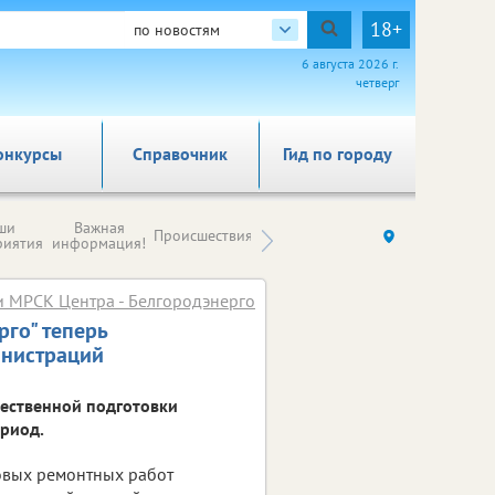
18+
по новостям
6 августа 2026 г.
четверг
онкурсы
Справочник
Гид по городу
Новости
ши
Важная
Происшествия
Здоровье
Ку
компаний (на
риятия
информация!
правах
рекламы)
и МРСК Центра - Белгородэнерго
го" теперь
инистраций
ественной подготовки
ериод.
овых ремонтных работ