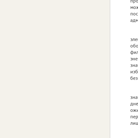
про
мож
пос
адм
эле
обо
фил
эне
зна
изб
без
зна
дне
ожи
пер
лиш