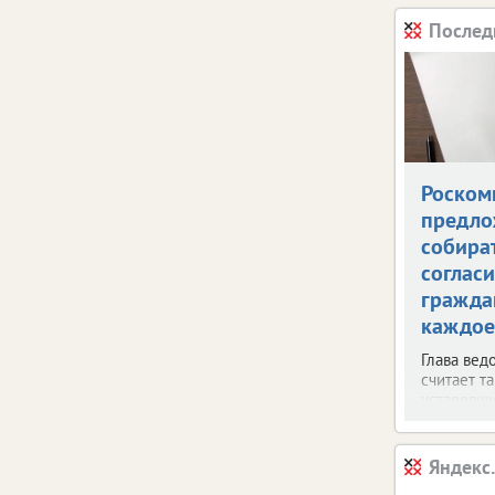
Послед
Роском
предло
собира
согласи
гражда
каждое
Глава вед
считает т
устаревш
Яндекс