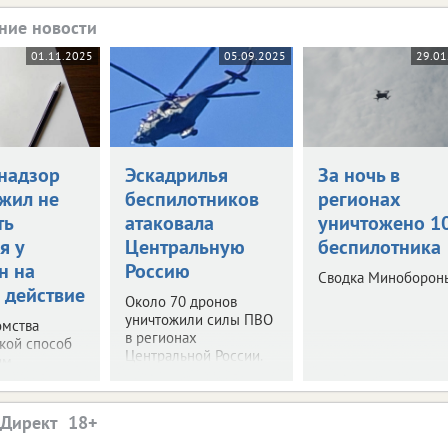
ние новости
01.11.2025
05.09.2025
29.01
надзор
Эскадрилья
За ночь в
жил не
беспилотников
регионах
ть
атаковала
уничтожено 1
я у
Центральную
беспилотника
н на
Россию
Сводка Миноборон
 действие
Около 70 дронов
уничтожили силы ПВО
омства
в регионах
акой способ
Центральной России.
им.
.Директ