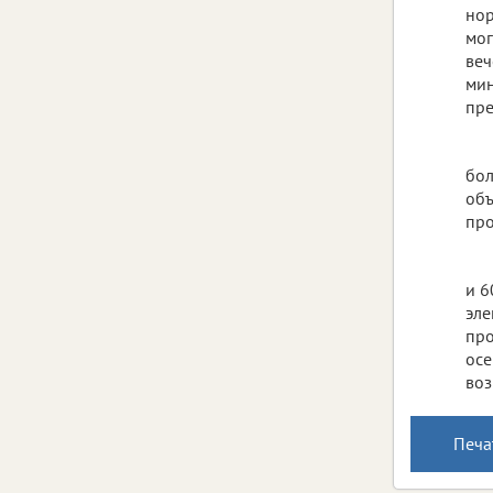
нор
мог
веч
мин
пре
бол
объ
про
и 6
эле
про
осе
воз
Печа