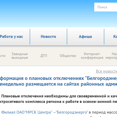
Работа у нас
Новости
Афиша
К
Заводные
Интернет-
На
сти
ДТП
Общество
выходные
конференция
мероп
Все новост
формация о плановых отключениях "Белгородэнер
енедельно размещается на сайтах районных адм
Плановые отключения необходимы для своевременной и кач
ктросетевого комплекса региона к работе в осенне-зимний п
Филиал ОАО"МРСК Центра" —"Белгородэнерго"
в период масс