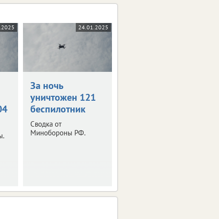
.2025
24.01.2025
За ночь
уничтожен 121
04
беспилотник
Сводка от
Минобороны РФ.
ы.