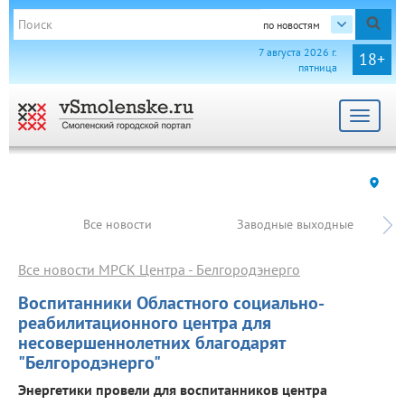
по новостям
7 августа 2026 г.
18+
пятница
Toggle
navigat
Все новости
Заводные выходные
Все новости МРСК Центра - Белгородэнерго
Воспитанники Областного социально-
реабилитационного центра для
несовершеннолетних благодарят
"Белгородэнерго"
Энергетики провели для воспитанников центра