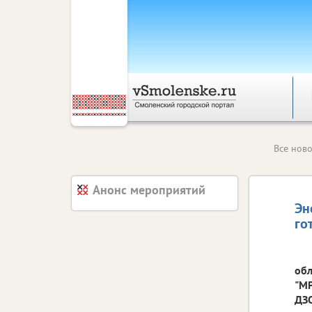
Все ново
Анонс мероприятий
Эн
го
обл
"МР
ДЗО