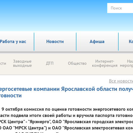
Работа у нас
Новости
Афиша
К
Заводные
Интернет-
На
сти
ДТП
Общество
выходные
конференция
мероп
Все новост
ергосетевые компании Ярославской области полу
товности
9 октября комиссия по оценке готовности энергосетевого к
асти подвела итоги своей работы и вручила паспорта готовн
СК Центра" - "Ярэнерго", ОАО "Ярославская городская электро
 ОАО "МРСК Центра") и ОАО "Ярославская электросетевая ко