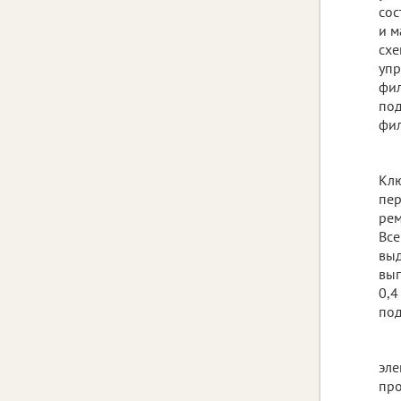
сос
и м
схе
упр
фил
под
фил
Клю
пер
рем
Все
выд
вып
0,4
под
эле
про