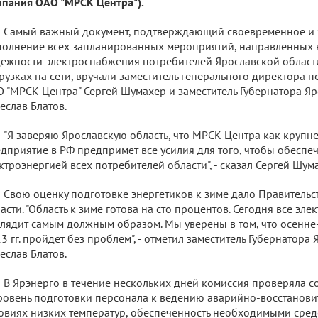
пания ОАО "МРСК Центра").
Самый важный документ, подтверждающий своевременное и
олнение всех запланированных мероприятий, направленных
ежности электроснабжения потребителей Ярославской област
рузках на сети, вручали заместитель генерального директора 
 "МРСК Центра" Сергей Шумахер и заместитель Губернатора Я
еслав Блатов.
"Я заверяю Ярославскую область, что МРСК Центра как крупн
дприятие в РФ предпримет все усилия для того, чтобы обеспе
ктроэнергией всех потребителей области", - сказал Сергей Шум
Свою оценку подготовке энергетиков к зиме дало Правительс
асти. "Область к зиме готова на сто процентов. Сегодня все эле
лядит самым должным образом. Мы уверены в том, что осенн
3 гг. пройдет без проблем", - отметил заместитель Губернатора
еслав Блатов.
В Ярэнерго в течение нескольких дней комиссия проверяла 
ровень подготовки персонала к ведению аварийно-восстанови
овиях низких температур, обеспеченность необходимыми сред