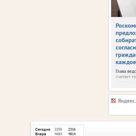
Роском
предло
собира
согласи
гражда
каждое
Глава вед
считает т
устаревш
Яндекс