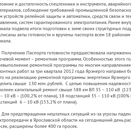
тояние и достаточность спецтехники и инструмента, аварийно
атериалов, соблюдение требований промышленной безопасност
м устройств релейной защиты и автоматики, средств связи и т
авления, систем гарантированного электропитания. Ранее вну
иала подвела итоги подготовки к зиме своих структурных по
писаны акты готовности и вручены паспорта всем 18 районам 
иала.
Получению Паспорта готовности предшествовала напряженная
чевой момент – ремонтная программа. Особенностью этого го
евыполнение ремонтной программы по многим направлениям
онтных работ за три квартала 2012 года Ярэнерго направил бо
го на реализацию ремонтной программы энергетики Ярэнерго 
елить свыше 130 млн. рублей
.
С целью повышения надежност
олнен капитальный ремонт свыше 588 км ВЛ 35 – 110 кВ (123%
 – 10 кВ – (100,2% от плана), 18 подстанций 35 – 110 кВ (100%
станций 6 – 10 кВ (153,2% от плана).
Для предотвращения нештатных ситуаций из-за угрозы паден
ктропередачи в Ярославской области на сегодняшний день ра
сек, расширены более 400 га просек.