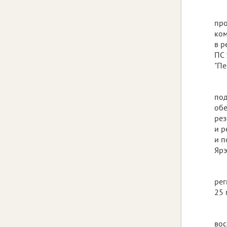
про
ком
в р
ПС 
"Пе
под
обе
рез
и р
и п
Ярэ
рег
25 
вос