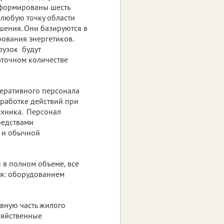
 сформированы шесть
 любую точку области
шения. Они базируются в
рования энергетиков.
рузок будут
аточном количестве
перативного персонала
работке действий при
ехника. Персонал
редствами
й и обычной
в полном объеме, все
я: оборудованием
овную часть жилого
зяйственные