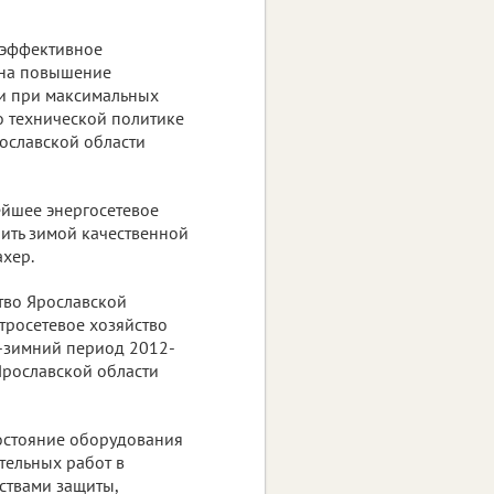
 эффективное
 на повышение
и при максимальных
по технической политике
рославской области
ейшее энергосетевое
чить зимой качественной
ахер.
тво Ярославской
ктросетевое хозяйство
е-зимний период 2012-
 Ярославской области
состояние оборудования
тельных работ в
ствами защиты,