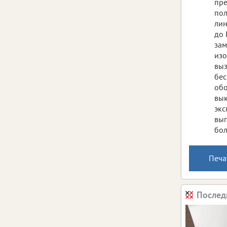
пре
пол
лин
до 
зам
изо
выз
бес
обо
вык
экс
вып
бол
Печа
Послед