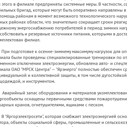
 этого в филиале предприняты системные меры. В частности,
ильных бригад, которые могут быть оперативно направлены в
помощь районам в момент возможного технологического нару
ных районах области, что значительно сокращает сроки реаги
ежному энергоснабжению потребителей в период зимних наг
собствовать и резервные источники питания, которыми в дост
мплектован филиал.
При подготовке к осенне-зимнему максимуму нагрузок для о
иала были проведены специализированные тренировки по от
менном отключении электроэнергии, обновлена авто- и спецт
иала ОАО "МРСК Центра" — "Ярэнерго" полностью обеспечен с
ивидуальной и коллективной защиты, в том числе дугостойко
цодеждой, и инструментом.
Аварийный запас оборудования и материалов укомплектован 
ргообъекты оснащены первичными средствами пожаротушени
арных кранов, огнетушителями, ящиками с песком.
В "Яргорэлектросети", которая снабжает электроэнергией осн
тора, объекты социальной сферы, промышленные и сельскохо