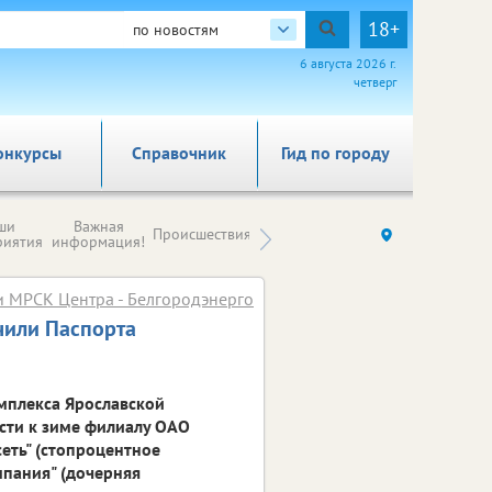
18+
по новостям
6 августа 2026 г.
четверг
онкурсы
Справочник
Гид по городу
Новости
ши
Важная
Происшествия
Здоровье
Ку
компаний (на
риятия
информация!
правах
рекламы)
и МРСК Центра - Белгородэнерго
чили Паспорта
омплекса Ярославской
ости к зиме филиалу ОАО
сеть" (стопроцентное
мпания" (дочерняя