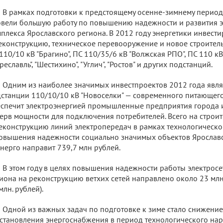
В рамках подготовки к предстоящему осенне-зимнему период
вели большую работу по повышению надежности и развития э
плекса Ярославского региона. В 2012 году энергетики инвест
еконструкцию, техническое перевооружение и новое строител
110/10 кВ "Брагино", ПС 110/35/6 кВ "Волжская РПО", ПС 110 кВ 
реславль", "Шестихино", "Углич", "Ростов" и других подстанций.
Одним из наиболее значимых инвестпроектов 2012 года являе
станции 110/10/10 кВ "Новоселки" — современного питающего
спечит электроэнергией промышленные предприятия города и
ерв мощности для подключения потребителей. Всего на строит
еконструкцию линий электропередач в рамках технологическ
овышения надежности социально значимых объектов Ярославс
нерго направит 739,7 млн рублей.
В этом году в целях повышения надежности работы электросе
иона на реконструкцию ветхих сетей направлено около 23 млн. 
млн. рублей).
Одной из важных задач по подготовке к зиме стало снижени
становления энергоснабжения в период технологического нар