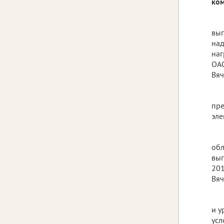
ком
вып
над
наг
ОАО
Вяч
пре
эле
обл
выг
201
Вяч
и у
усл