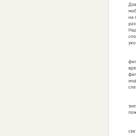
Для
моб
на 
раз
Над
спо
уко
фил
вре
фил
инд
спе
эне
пож
сек