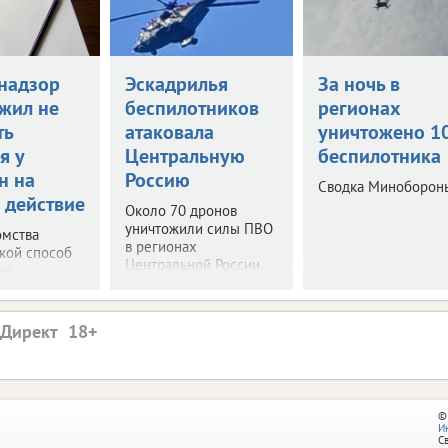
надзор
Эскадрилья
За ночь в
жил не
беспилотников
регионах
ть
атаковала
уничтожено 1
я у
Центральную
беспилотника
н на
Россию
Сводка Миноборон
 действие
Около 70 дронов
уничтожили силы ПВО
омства
в регионах
акой способ
Центральной России.
им.
.Директ
©
И
С