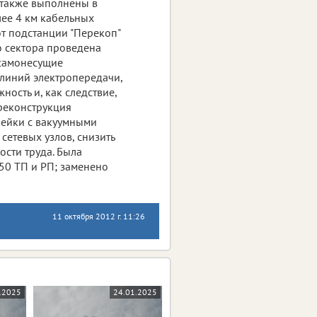
 также выполнены в
ее 4 км кабельных
т подстанции "Перекоп"
о сектора проведена
 самонесущие
 линий электропередачи,
ость и, как следствие,
реконструкция
чейки с вакуумными
сетевых узлов, снизить
ости труда. Была
50 ТП и РП; заменено
11 октября 2012 г. 11:26
.2025
24.01.2025