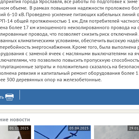
дприятия города Ярославля, все работы по подготовке к зиме
ном объеме. В рамках повышения надежности проложено бол
ий 6-10 кВ. Проведено усиление питающих кабельных линий о
РП-14 общей протяженностью 1 км. Для потребителей частног
ена более 17 км изношенного неизолированного провода на
лированные провода, что позволяет снизить риск отключений
ванных климатическими условиями, обеспечить высокую надёжн
перебойность энергоснабжения. Кроме того, была выполнена 
рудования с заменой ячеек с масляными выключателями на я
лючателями, что позволило повысить пропускную способность 
плуатационные затраты и положительно сказалось на безопасн
олнена ревизия и капитальный ремонт оборудования более 1
ее 300 деревянных опор на железобетонные.
ть
ние новости
01.11.2025
05.09.2025
29.01