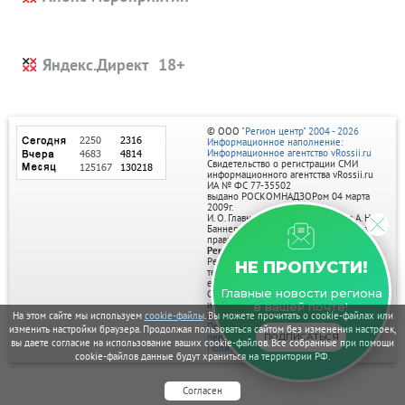
Яндекс.Директ
© ООО
"Регион центр" 2004 - 2026
Информационное наполнение:
Информационное агентство vRossii.ru
Свидетельство о регистрации СМИ
информационного агентства vRossii.ru
ИА № ФС 77‑35502
выдано РОСКОМНАДЗОРом 04 марта
2009г.
И. О. Главного редактора Нарыков А. Н.
Баннеры на портале размещаются на
правах рекламы.
Реклама на портале:
Рекламное агентство "Умный маркетинг"
НЕ ПРОПУСТИ!
тел. 7-910-267-70-40,
email: umnyy.marketing@yandex.ru
Главные новости региона
Отдельные публикации могут содержать
информацию, не предназначенную для
в вашей почте!
На этом сайте мы используем
cookie-файлы
. Вы можете прочитать о cookie-файлах или
пользователей до 18 лет.
Политика в отношении обработки
изменить настройки браузера. Продолжая пользоваться сайтом без изменения настроек,
персональных данных
ПОДПИСАТЬСЯ
вы даете согласие на использование ваших cookie-файлов. Все собранные при помощи
Политика обработки файлов cookie
cookie-файлов данные будут храниться на территории РФ.
Согласен