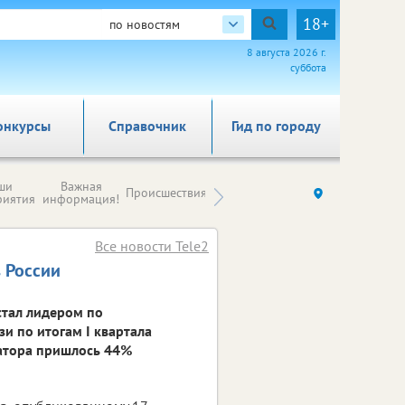
18+
по новостям
8 августа 2026 г.
суббота
онкурсы
Справочник
Гид по городу
Новости
ши
Важная
Происшествия
Здоровье
Ку
компаний (на
риятия
информация!
правах
рекламы)
Все новости Tele2
в России
стал лидером по
и по итогам I квартала
ратора пришлось 44%