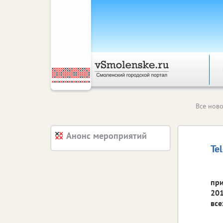
Все ново
Анонс мероприятий
Te
при
201
все