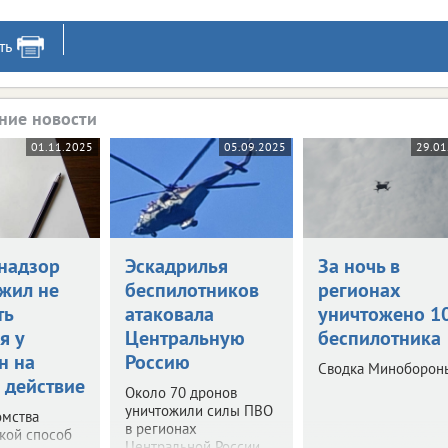
ть
ние новости
01.11.2025
05.09.2025
29.01
надзор
Эскадрилья
За ночь в
жил не
беспилотников
регионах
ть
атаковала
уничтожено 1
я у
Центральную
беспилотника
н на
Россию
Сводка Миноборон
 действие
Около 70 дронов
уничтожили силы ПВО
омства
в регионах
акой способ
Центральной России.