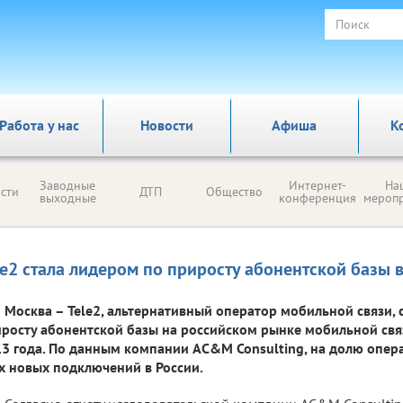
Работа у нас
Новости
Афиша
К
Заводные
Интернет-
На
сти
ДТП
Общество
выходные
конференция
мероп
le2 стала лидером по приросту абонентской базы 
Москва – Tele2, альтернативный оператор мобильной связи, 
росту абонентской базы на российском рынке мобильной связ
3 года. По данным компании AC&M Consulting, на долю опе
х новых подключений в России.