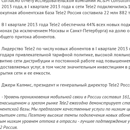
Согласно отчету исследовательской компании AC&M Consultin
 2013 года, в I квартале 2013 года к сети Tele2 подключились 
окупная абонентская база Tele2 Россия составила 22 млн 882 
В I квартале 2013 года Tele2 обеспечила 44% всех новых под
ионах (за исключением Москвы и Санкт-Петербурга) на долю 
общего притока абонентов.
Лидерство Tele2 по числу новых абонентов в I квартале 2013
годаря привлекательной тарифной политике, высокой лояльно
витию сети дистрибуции и постоянной работе над повышение
доставляемых услуг, в том числе значительным инвестициям в
рытия сети и ее емкости.
Джери Калмис, президент и генеральный директор Tele2 Росс
- Уровень проникновения мобильной связи в России составил 161
енасыщенном и зрелом рынке Tele2 ежегодно демонстрирует ст
нентской базы. Мы предлагаем качественные услуги по низким ц
рытием сети. Поэтому высокие темпы подключения новых абоне
ым низким уровнем оттока в отрасли - лучшее подтверждение
e2 Россия.