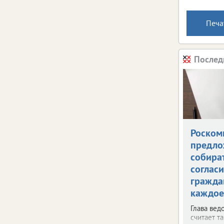
Печа
Послед
Роском
предло
собира
согласи
гражда
каждое
Глава вед
считает т