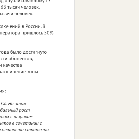
g, опубликованному 17
166 тысяч человек.
тысячи человек.
ключений в России. В
оператора пришлось 50%
 года было достигнуто
сти абонентов,
м качества
 расширение зоны
ия:
,3%. На этом
абильный рост
енам с широким
нтов в сочетании с
 успешности стратегии