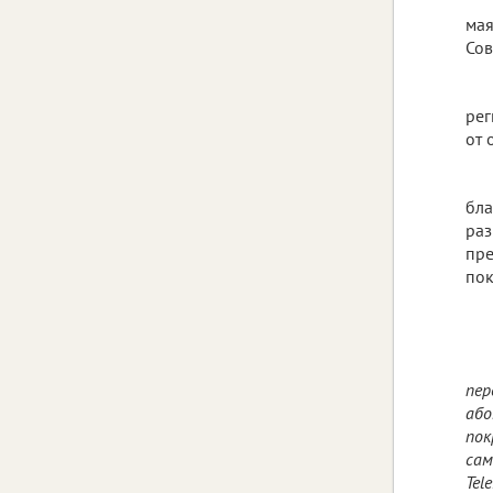
мая
Сов
рег
от 
бла
раз
пре
пок
пер
або
пок
сам
Tel