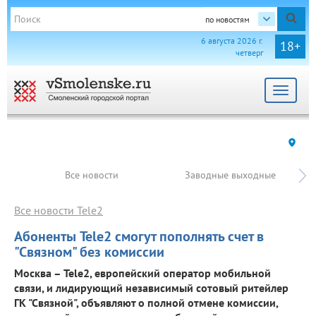
по новостям
6 августа 2026 г.
18+
четверг
Toggle
navigat
Все новости
Заводные выходные
Все новости Tele2
Абоненты Tele2 смогут пополнять счет в
"Связном" без комиссии
Москва – Tele2, европейский оператор мобильной
связи, и лидирующий независимый сотовый ритейлер
ГК "Связной", объявляют о полной отмене комиссии,