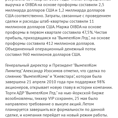
выручка и OIBDA на основе проформы составили 2,5
миллиарда долларов США и 1,2 миллиарда долларов
США соответственно. Затраты, связанные с проведением
сделки и расходы штаб-квартиры составили 11
миллионов долларов США. Маржа OIBDA на основе
проформы в первом квартале составила 47,5%. Чистая
прибыль, приходящаяся на "ВымпелКом Лтд.", на основе
проформы составила 412 миллионов долларов.
Объединенный операционный денежный поток
составил 960 миллионов долларов США.
Генеральный директор и Президент "ВымпелКом
Лимитед" Александр Изосимов отметил, что сделка по
слиянию "ВымпелКома" и "Киевстара", которая была
завершена 21 апреля 2010 года при поддержке 98%
акционеров, открывает новую главу в истории компании.
Торги АДР "ВымпелКом Лтд." на нью-йоркской бирже
возобновлены, тиккер VIP сохранен, 25 мая было
направлено требование о выкупе акций. Летом
планируется завершить все формальности по данной
сделке, и компания перейдет на новый режим работы.