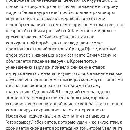
продолжается интенсивная ценовая конкуренция. Это
привело к тому, что рынок сделал движение в сторону
модели "ноль внутри сети" (т.е. бесплатные разговоры
внутри сети), что ближе к американской системе
ценообразования с пакетными тарифными планами, а не
к европейской или российской. Качество сети долгое
время позволяло "Киевстар" оставаться вне
конкурентной борьбы, но впоследствии все же
произошел отток абонентов к бренду Djuice, который
оперирует в низком ценовом сегменте. Этим частично
объясняется падение выручки. Кроме того, к
уменьшению выручки привело снижение ставок
интерконнекта с начала текущего года. Снижение маржи
обусловлено единовременными расходами, связанными
с выплатой акционерам и с затратами на саму
транзакцию. Однако ARPU (средний счет на одного
абонента за месяц) остается стабильным, отражая
высокое качество активной клиентской базы и частично
компенсируя сокращение ставок интерконнекта.
Изосимов подчеркнул, что компания не намерена
"отвоевывать" абонентов, которые ушли к конкурентам, а
собирается сконцентрироваться на том, чтобы увеличить