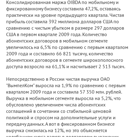
Консолидированная маржа OIBDA по мобильному и
фиксированному бизнесу составила 47,2%, оставаясь
практически на уровне предыдущего квартала. Чистая
прибыль составила 392 миллиона долларов США по
сравнению с чистым убытком в размере 297 долларов
США в первом квартале 2009 года. Количество
абонентских договоров в мобильном сегменте
увеличилось на 6,5% по сравнению с первым кварталом
2009 года и составило 66 821 тысячу, количество
абонентских договоров в сегменте широкополосного
доступа возросло на 61,1% и насчитывает 2 513 тысяч.
Непосредственно в России чистая выручка ОАО
"ВымпелКом" выросла на 1,9% по сравнению с первым
кварталом 2009 года и составила 57 350 млн. рублей.
Выручка в мобильном сегменте выросла на 5,2%, что
обусловлено увеличением числа абонентских
соглашений в сочетании со стабильной ценовой
политикой и спросом на дополнительные услуги и
передачу данных. А вот в фиксированном бизнесе
выручка снизилась на 12%, но это объясняется
колебанием курса валют: в долларовом выражении