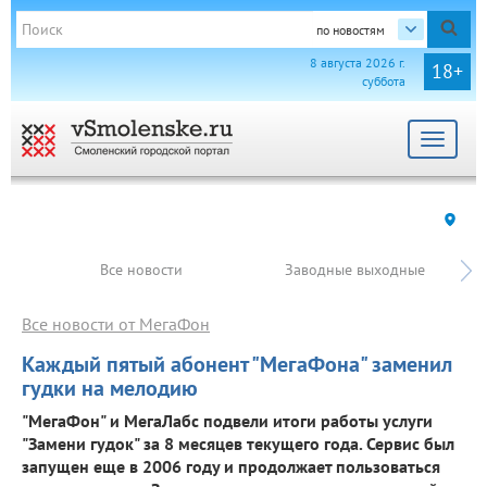
по новостям
8 августа 2026 г.
18+
суббота
Toggle
navigat
Все новости
Заводные выходные
Все новости от МегаФон
Каждый пятый абонент "МегаФона" заменил
гудки на мелодию
"МегаФон" и МегаЛабс подвели итоги работы услуги
"Замени гудок" за 8 месяцев текущего года. Сервис был
запущен еще в 2006 году и продолжает пользоваться