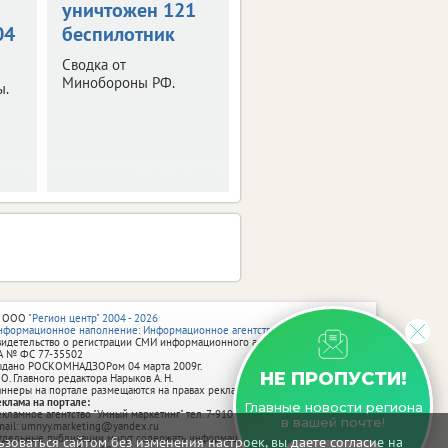
уничтожен 121
04
беспилотник
Сводка от
Минобороны РФ.
ы.
 ООО
"Регион центр" 2004 - 2026
нформационное наполнение: Информационное агентство vRossii.ru
видетельство о регистрации СМИ информационного агентства vRossii.ru
А № ФС 77‑35502
ыдано РОСКОМНАДЗОРом 04 марта 2009г.
НЕ ПРОПУСТИ!
 О. Главного редактора Нарыков А. Н.
аннеры на портале размещаются на правах рекламы.
еклама на портале:
Главные новости региона
екламное агентство "Умный маркетинг" тел. 7-910-267-70-40,
в вашей почте!
mail: umnyy.marketing@yandex.ru
тдельные публикации могут содержать информацию, не предназначенную
зоваться сайтом без изменения настроек, вы даете согласие на