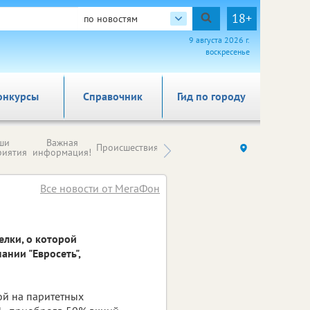
18+
по новостям
9 августа 2026 г.
воскресенье
онкурсы
Справочник
Гид по городу
Новости
ши
Важная
Происшествия
Здоровье
Ку
компаний (на
риятия
информация!
правах
рекламы)
Все новости от МегаФон
елки, о которой
нии "Евросеть",
рой на паритетных