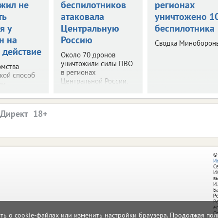
жил не
беспилотников
регионах
ть
атаковала
уничтожено 1
я у
Центральную
беспилотника
н на
Россию
Сводка Миноборон
 действие
Около 70 дронов
уничтожили силы ПВО
омства
в регионах
акой способ
Центральной России.
им.
.Директ
©
И
С
И
в
И.
Б
Р
Р
e
О
ать о cookie-файлах или изменить настройки браузера. Продолжая поль