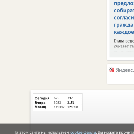
предло
собира
согласи
гражда
каждое
Глава вед
считает т
устаревш
Яндекс
На этом сайте мы используем
cookie-файлы
. Вы можете прочит