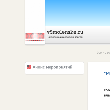
Все ново
Анонс мероприятий
"М
соо
вла