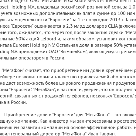
алах владеют ОАО "МегаФон" и Garsdale Services Investment Lt
oset Holding N.V., владельца российской розничной сети, за 1
 учета возможных дополнительных выплат в сумме до 100 млн
ультатам деятельности "Евросети" за 1-е полугодие 2013 г. Так
неса "Евросети" оценивается в 2,3 млрд долларов США (включая
ме того, ожидается, что через год после закрытия сделки "Мег
альные 50% акций Lefbord и, таким образом, установит контро
итала Euroset Holding N.V. Остальная доля в размере 50% устав
ding N.V. принадлежит ОАО "ВымпелКом", являющемуся третьи
ильным оператором в России.
"МегаФон" считает, что приобретение им доли в крупнейшем
ейлере позволит повысить качество привлекаемой абонентской 
же даcт возможность более широкого продвижения продуктов
оны "Евросети". "МегаФон", в частности, уверен, что он получи
ергий, связанных с продажей телефонов, поскольку "Евросеть" 
ка в России.
- Приобретение доли в "Евросети" для "МегаФона" – это влож
ешную компанию. Как инвестор мы заинтересованы в росте это
ьнейшем развитии компании на основе эффективной работы 
аявил генеральный директор "МегаФона" Иван Таврин.