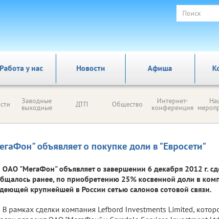
Работа у нас
Новости
Афиша
К
Заводные
Интернет-
На
сти
ДТП
Общество
выходные
конференция
мероп
егаФон" объявляет о покупке доли в "Евросети"
ОАО "МегаФон" объявляет о завершении 6 декабря 2012 г. сд
бщалось ранее, по приобретению 25% косвенной доли в компа
деющей крупнейшей в России сетью салонов сотовой связи.
В рамках сделки компания Lefbord Investments Limited, кото