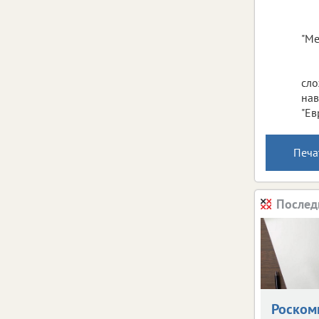
"Ме
сло
нав
"Ев
Печа
Послед
Роском