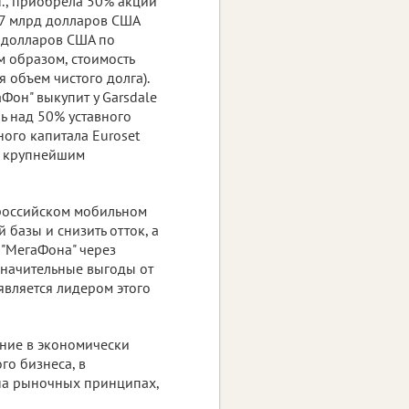
d., приобрела 50% акций
,07 млрд долларов США
 долларов США по
им образом, стоимость
 объем чистого долга).
аФон" выкупит у Garsdale
ль над 50% уставного
ного капитала Euroset
м крупнейшим
 российском мобильном
базы и снизить отток, а
 "МегаФона" через
т значительные выгоды от
является лидером этого
ение в экономически
го бизнеса, в
на рыночных принципах,