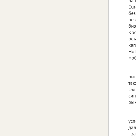
нач
Eur
без
рез
биз
Кро
ост
кап
Hol
моб
рит
так
сал
син
рын
усп
дал
- з