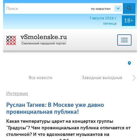
по новостям
7 августа 2026 г.
18+
пятница
Toggle
navigat
Все новости
Заводные выходные
Интервью
Руслан Тагиев: В Москве уже давно
провинциальная публика!
Какая температуры царит на концертах группы
"Градусы"? Чем провинциальная публика отличается от
столичной? И что вдохновляет музыкантов на