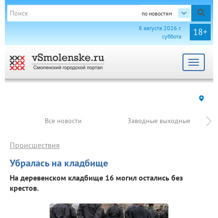
по новостям
8 августа 2026 г.
18+
суббота
Toggle
navigat
Все новости
Заводные выходные
Происшествия
Убралась на кладбище
На деревенском кладбище 16 могил остались без
крестов.