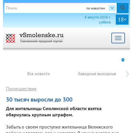
по новостям
8 августа 2026 г.
18+
суббота
Toggle
navigat
Все новости
Заводные выходные
Происшествия
30 тысяч выросли до 300
Для жительницы Смоленской области взятка
обернулась крупным штрафом.
Забыть о своем проступке жительница Велижского