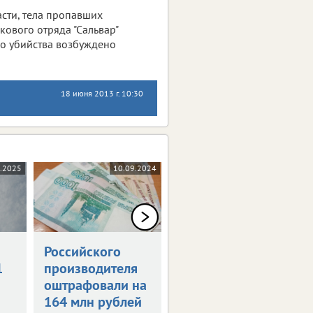
сти, тела пропавших
ового отряда "Сальвар"
го убийства возбуждено
18 июня 2013 г. 10:30
1.2025
10.09.2024
29.03.2024
Российского
Мошенники
1
производителя
придумали
оштрафовали на
схему с
164 млн рублей
налоговыми