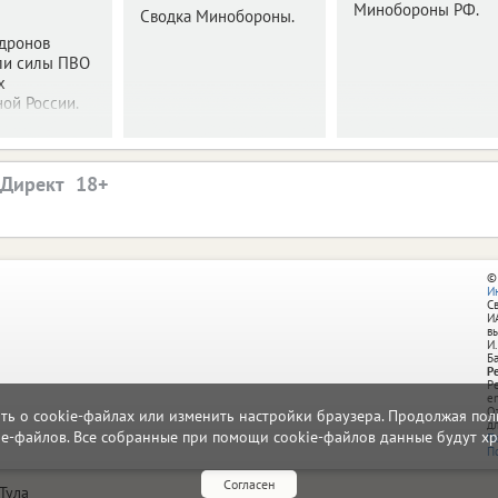
Минобороны РФ.
Сводка Минобороны.
 дронов
ли силы ПВО
х
ой России.
.Директ
©
И
С
И
в
И.
Б
Р
Р
e
О
ать о cookie-файлах или изменить настройки браузера. Продолжая поль
д
ie-файлов. Все собранные при помощи cookie-файлов данные будут хр
П
П
Согласен
Тула