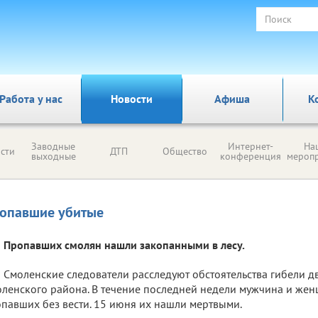
Работа у нас
Новости
Афиша
К
Заводные
Интернет-
На
сти
ДТП
Общество
выходные
конференция
мероп
опавшие убитые
Пропавших смолян нашли закопанными в лесу.
Смоленские следователи расследуют обстоятельства гибели д
ленского района. В течение последней недели мужчина и жен
павших без вести. 15 июня их нашли мертвыми.