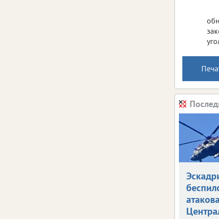
обн
зак
уго
Печа
Послед
Эскадр
беспил
атаков
Центра