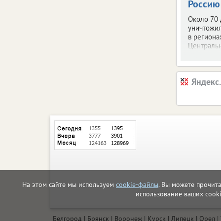
Россию
Около 70
уничтожи
в региона
Центральн
Яндекс
На этом сайте мы используем
cookie-файлы
. Вы можете прочит
использование ваших cook
Белгород
Брянск
Воронеж
Курск
Липецк
Орел