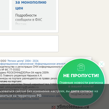
за монополию
декларациями
цен
Будьте внимательны.
Не дайте себя
Подробности
обмануть.
сообщили в ФАС
России.
 ООО
"Регион центр" 2004 - 2026
нформационное наполнение: Информационное агентство vRossii.ru
видетельство о регистрации СМИ информационного агентства vRossii.ru
А № ФС 77‑35502
ыдано РОСКОМНАДЗОРом 04 марта 2009г.
НЕ ПРОПУСТИ!
 О. Главного редактора Нарыков А. Н.
аннеры на портале размещаются на правах рекламы.
еклама на портале:
Главные новости региона
екламное агентство "Умный маркетинг" тел. 7-910-267-70-40,
в вашей почте!
mail: umnyy.marketing@yandex.ru
тдельные публикации могут содержать информацию, не предназначенную
зоваться сайтом без изменения настроек, вы даете согласие на
ля пользователей до 18 лет.
ПОДПИСАТЬСЯ
аниться на территории РФ.
олитика в отношении обработки персональных данных
олитика обработки файлов cookie