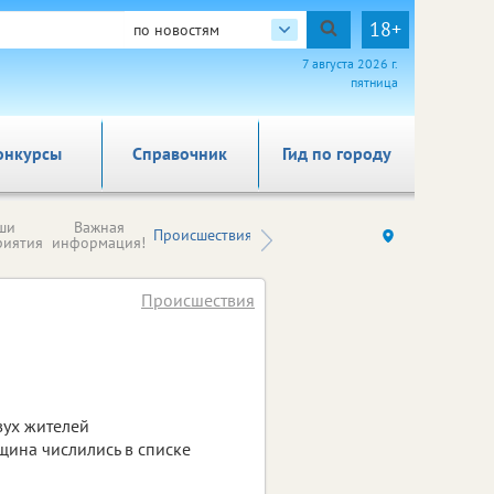
18+
по новостям
7 августа 2026 г.
пятница
онкурсы
Справочник
Гид по городу
Новости
ши
Важная
Происшествия
Здоровье
Ку
компаний (на
риятия
информация!
правах
рекламы)
Происшествия
вух жителей
щина числились в списке