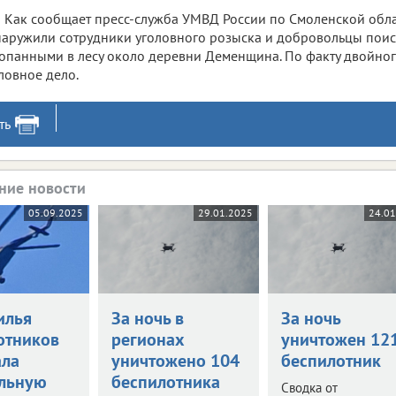
Как сообщает пресс-служба УМВД России по Смоленской обла
аружили сотрудники уголовного розыска и добровольцы поиск
опанными в лесу около деревни Деменщина. По факту двойно
ловное дело.
ть
ние новости
05.09.2025
29.01.2025
24.0
илья
За ночь в
За ночь
отников
регионах
уничтожен 12
ала
уничтожено 104
беспилотник
льную
беспилотника
Сводка от