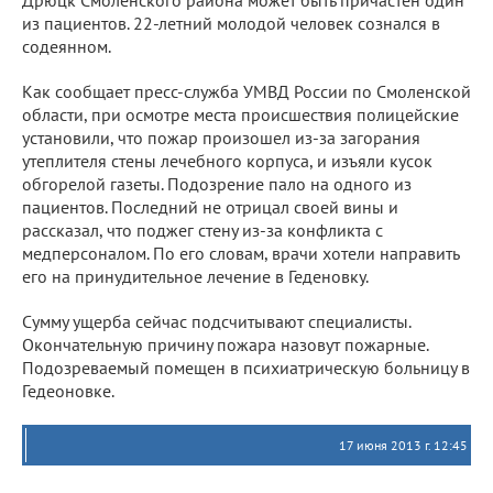
Дрюцк Смоленского района может быть причастен один
из пациентов. 22-летний молодой человек сознался в
содеянном.
Как сообщает пресс-служба УМВД России по Смоленской
области, при осмотре места происшествия полицейские
установили, что пожар произошел из-за загорания
утеплителя стены лечебного корпуса, и изъяли кусок
обгорелой газеты. Подозрение пало на одного из
пациентов. Последний не отрицал своей вины и
рассказал, что поджег стену из-за конфликта с
медперсоналом. По его словам, врачи хотели направить
его на принудительное лечение в Геденовку.
Сумму ущерба сейчас подсчитывают специалисты.
Окончательную причину пожара назовут пожарные.
Подозреваемый помещен в психиатрическую больницу в
Гедеоновке.
17 июня 2013 г. 12:45