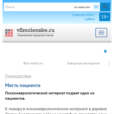
по новостям
8 августа 2026 г.
18+
суббота
Toggle
navigat
Все новости
Заводные выходные
Происшествия
Месть пациента
Психоневрологический интернат поджег один из
пациентов.
К пожару в психоневрологическом интернате в деревне