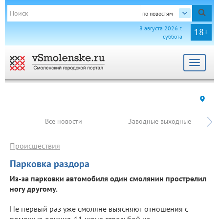
по новостям
8 августа 2026 г.
18+
суббота
Toggle
navigat
Все новости
Заводные выходные
Происшествия
Парковка раздора
Из-за парковки автомобиля один смолянин прострелил
ногу другому.
Не первый раз уже смоляне выясняют отношения с