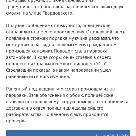
помощью оружия. 11 июня стрельбой из
травматического пистолета закончился конфликт двух
смолян на улице Твардовского.
Получив сообщение от дежурного, полицейские
отправились на место происшествия. Ожидавший здесь
появления стражей порядка мужчина рассказал, что
между ним и наглядно знакомым ему гражданином
произошел конфликт. Поводом стала парковка
автомобиля. В ходе ссоры он выстрелил в своего
оппонента из травматического пистолета "Оса".
Стрелявший показал, в каком направлении ушел
раненный им в ногу мужчина.
Раненный подтвердил, что ссора произошла из-за
парковки. Взяв объяснения с обоих, полицейские
вызвали пострадавшему скорую помощь, а его обидчика
доставили в отдел полиции для дальнейшего
разбирательства. По данному факту проводится
проверка.
14 июня 2013 г. 9:34